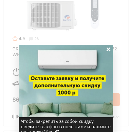
4.9
26
×
GREE GWH09ACC-K6DNA1F LYRA INVERTER R32
WHITE
2700 Вт
27 м
2
25 дБ
86 300 ₽
В корзину
Сравнить
В избранное
Чтобы закрепить за собой скидку
введите телефон в поле ниже и нажмите
на кнопку "Хочу!"