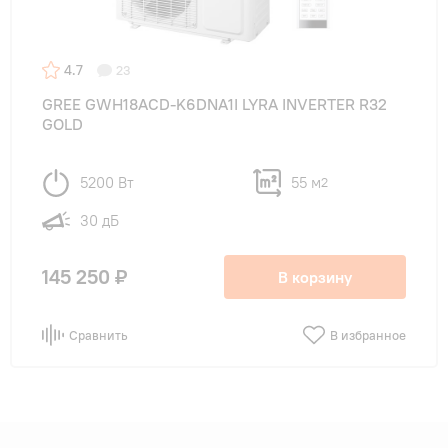
4.7
23
GREE GWH18ACD-K6DNA1I LYRA INVERTER R32
GOLD
5200 Вт
55 м
2
30 дБ
145 250 ₽
В корзину
Сравнить
В избранное