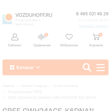
8 495 021 49 29
VOZDUHOFF.RU
Кондиционеры и
Пн-Пт 09:00-18:00
вентиляция
Заказать звонок
0
0
Кабинет
Сравнение
Избранное
Корзина
Каталог
Как купить
Главная
—
Каталог товаров
—
Сплит-системы
—
Кондиционеры GREE
—
GREE GWH24ACE-K6DNA1I LYRA INVERTER R32 WHITE
Доставка и оплата
GREE GWH24ACE-K6DNA1I