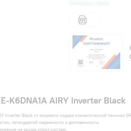
Подробнее о товаре
-K6DNA1A AIRY Inverter Black
Inverter Black от мирового лидера климатической техники GR
стик, легендарной надежности и долговечности.
ожение на рынке сплит-систем.