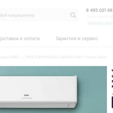
8 495 021 49
Пн-Пт 09:00-18
Заказать зво
оставка и оплата
Гарантия и сервис
онеры GREE
—
GREE GWH18AVDXE-K6DNA1A AIRY Inverter Black
IRY Inverter Black
Код товара: 00005889
ИДКА ПО ПРОМОКОДУ ВНУТРИ
155 750 ₽
Получить скидку