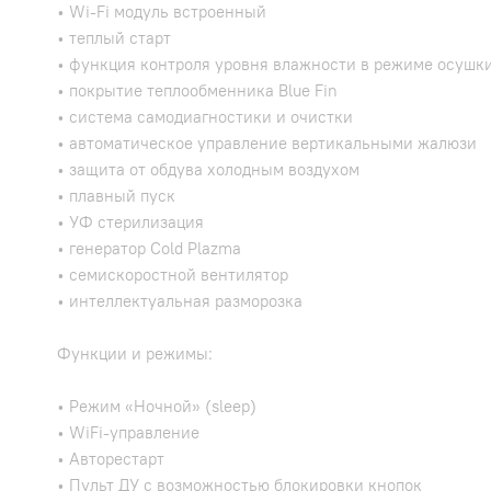
• Wi-Fi модуль встроенный
• теплый старт
• функция контроля уровня влажности в режиме осушк
• покрытие теплообменника Blue Fin
• система самодиагностики и очистки
• автоматическое управление вертикальными жалюзи
• защита от обдува холодным воздухом
• плавный пуск
• УФ стерилизация
• генератор Cold Plazma
• семискоростной вентилятор
• интеллектуальная разморозка
Функции и режимы:
• Режим «Ночной» (sleep)
• WiFi-управление
• Авторестарт
• Пульт ДУ с возможностью блокировки кнопок