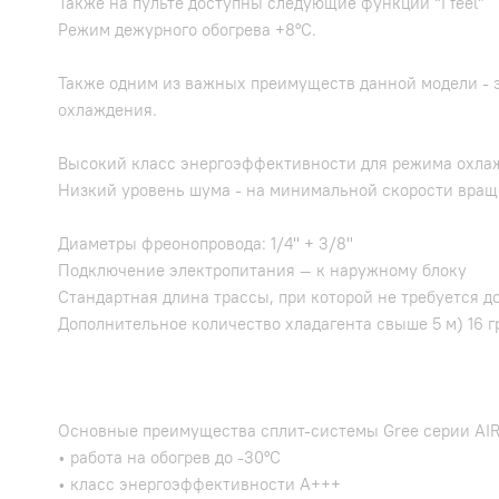
Также на пульте доступны следующие функции “I feel”
Режим дежурного обогрева +8°C.
Также одним из важных преимуществ данной модели - э
охлаждения.
Высокий класс энергоэффективности для режима охла
Низкий уровень шума - на минимальной скорости враще
Диаметры фреонопровода: 1/4" + 3/8"
Подключение электропитания — к наружному блоку
Стандартная длина трассы, при которой не требуется до
Дополнительное количество хладагента свыше 5 м) 16 
Основные преимущества сплит-системы Gree серии AIR
• работа на обогрев до -30°С
• класс энергоэффективности A+++