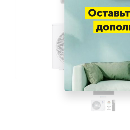
Оставьт
допол