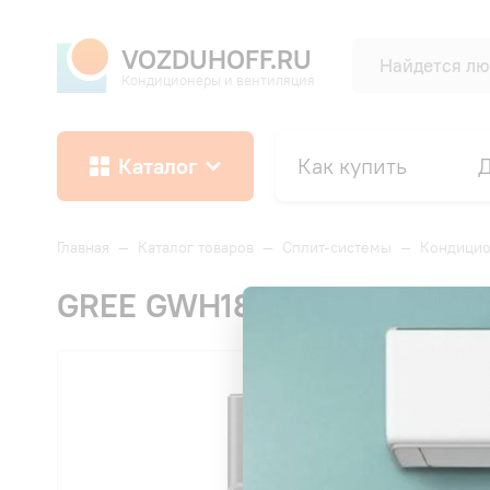
VOZDUHOFF.RU
Кондиционеры и вентиляция
Каталог
Как купить
Д
Главная
—
Каталог товаров
—
Сплит-системы
—
Кондици
GREE GWH18AVDXE-K6DNA1A A
СК