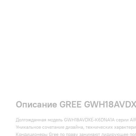
Описание GREE GWH18AVDXE
Долгожданная модель GWH18AVDXE-K6DNA1A серии AIRY 
Уникальное сочетание дизайна, технических характери
Кондиционеры Gree по праву занимают лидирующее пол