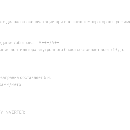
то диапазон эксплуатации при внешних температурах в режиме
ждения/обогрева – A+++/A++.
ния вентилятора внутреннего блока составляет всего 19 дБ.
заправка составляет 5 м.
грамм/метр
Y INVERTER: