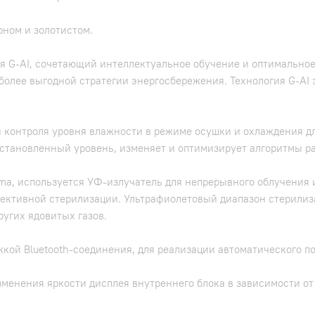
рном и золотистом.
я G-AI, сочетающий интеллектуальное обучение и оптимальное
олее выгодной стратегии энергосбережения. Технология G-AI э
 контроля уровня влажности в режиме осушки и охлаждения д
становленный уровень, изменяет и оптимизирует алгоритмы раб
sma, используется УФ-излучатель для непрерывного облучения 
ективной стерилизации. Ультрафиолетовый диапазон стерилиз
угих ядовитых газов.
жкой Bluetooth-соединения, для реализации автоматического п
менения яркости дисплея внутреннего блока в зависимости от