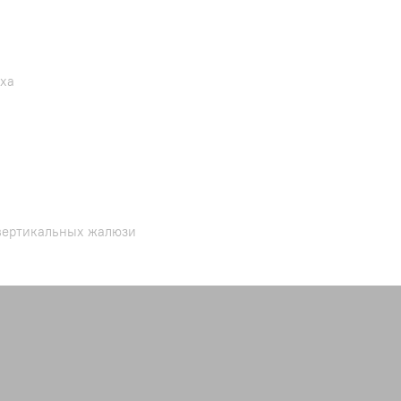
уха
 вертикальных жалюзи