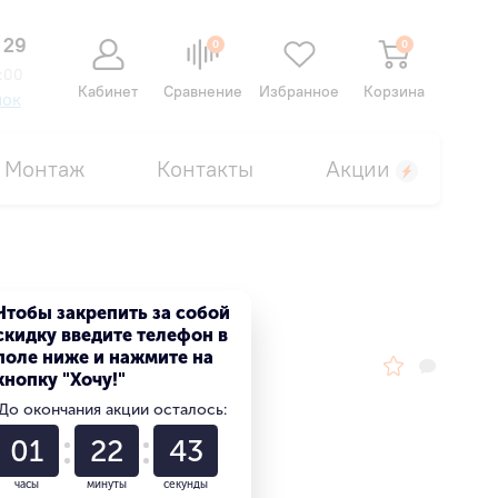
 29
0
0
:00
Кабинет
Сравнение
Избранное
Корзина
нок
Монтаж
Контакты
Акции
Чтобы закрепить за собой
скидку введите телефон в
поле ниже и нажмите на
кнопку "Хочу!"
До окончания акции осталось:
01
22
42
часы
минуты
секунды