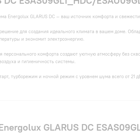
US DC ESAS09GL1_HDC/ESAU09G
ема Energolux GLARUS DC — ваш источник комфорта и свежести
решение для создания идеального климата в вашем доме. Обл
пературы и экономит электроэнергию.
я персонального комфорта создают уютную атмосферу без скво
воздуха и гигиеничность системы.
арт, турборежим и ночной режим с уровнем шума всего от 21 дБ
и Energolux GLARUS DC ESAS0