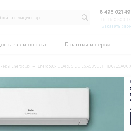
8 495 021 49
Пн-Пт 09:00-18
Заказать зво
оставка и оплата
Гарантия и сервис
неры Energolux
—
Energolux GLARUS DC ESAS09GL1_HDC/ESAU0
S09GL1_HDC/ESAU09GL1_HDC
Код товара: 00008607
39 400 ₽
Под заказ