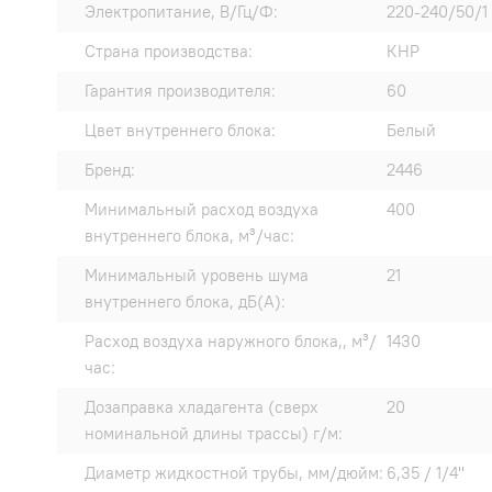
Электропитание, В/Гц/Ф:
220-240/50/1
Страна производства:
КНР
Гарантия производителя:
60
Цвет внутреннего блока:
Белый
Бренд:
2446
Минимальный расход воздуха
400
внутреннего блока, м³/час:
Минимальный уровень шума
21
внутреннего блока, дБ(А):
Расход воздуха наружного блока,, м³/
1430
час:
Дозаправка хладагента (сверх
20
номинальной длины трассы) г/м:
Диаметр жидкостной трубы, мм/дюйм:
6,35 / 1/4"