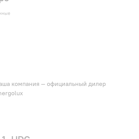
енные
аша компания — официальный дилер
nergolux