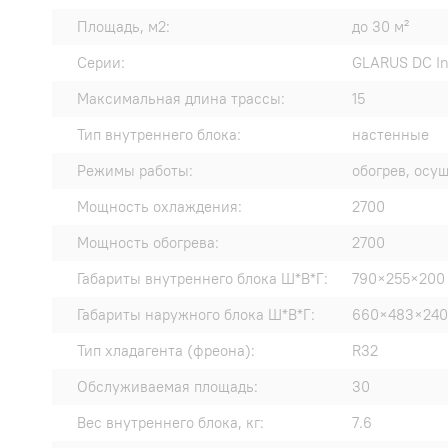
Площадь, м2:
до 30 м²
Серии:
GLARUS DC In
Максимальная длина трассы:
15
Тип внутреннего блока:
настенные
Режимы работы:
обогрев, осу
Мощность охлаждения:
2700
Мощность обогрева:
2700
Габариты внутреннего блока Ш*В*Г:
790×255×200
Габариты наружного блока Ш*В*Г:
660×483×240
Тип хладагента (фреона):
R32
Обслуживаемая площадь:
30
Вес внутреннего блока, кг:
7.6