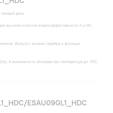
L1_HDC
 каждый день.
адая высоким классом энергоэффективности А и DC-
зняков. Фильтр с ионами серебра и функция
(А). А возможность обогрева при температуре до -15°C
9GL1_HDC/ESAU09GL1_HDC