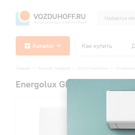
VOZDUHOFF.RU
Кондиционеры и вентиляция
Каталог
Как купить
Д
Главная
—
Каталог товаров
—
Сплит-системы
—
Кондицио
Energolux GLARUS DC ESA