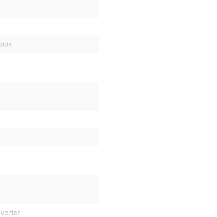
блок
verter