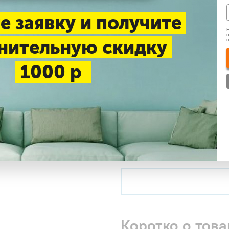
До 25 м2
До 30 м2
Д
е заявку и получите
Н
н
нительную скидку
Нашли дешевле
1000 р
Доставка 1-3 дня —
беспл
Самовывоз в будние дни
Купить в 1 клик
Коротко о това