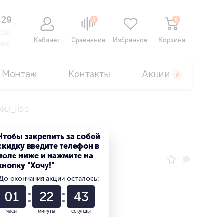
 29
0
0
:00
Кабинет
Сравнение
Избранное
Корзина
нок
Монтаж
Контакты
Акции
9GL1_HDC
Чтобы закрепить за собой
скидку введите телефон в
поле ниже и нажмите на
кнопку "Хочу!"
До окончания акции осталось:
01
22
42
часы
минуты
секунды