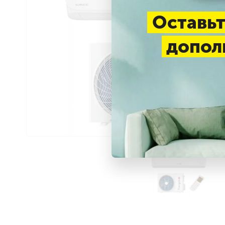
Оставьт
допол