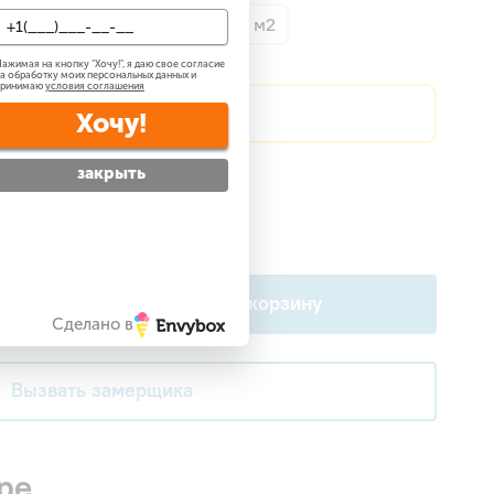
о 40 м2
До 60 м2
До 70 м2
ажимая на кнопку "
Хочу!
", я даю свое согласие
а обработку моих персональных данных и
принимаю
условия соглашения
?
Сделаем скидку!
Хочу!
закрыть
атно
?
 —
бесплатно
?
В корзину
Сделано в
Вызвать замерщика
ре