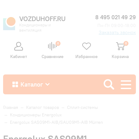
8 495 021 49 29
VOZDUHOFF.RU
Кондиционеры и
Пн-Пт 09:00-18:00
вентиляция
Заказать звонок
0
0
Кабинет
Сравнение
Избранное
Корзина
Каталог
Как купить
Главная
—
Каталог товаров
—
Сплит-системы
—
Кондиционеры Energolux
—
Energolux SAS09M1-AIB/SAU09M1-AIB Mürren
Доставка и оплата
Energolux SAS09M1-