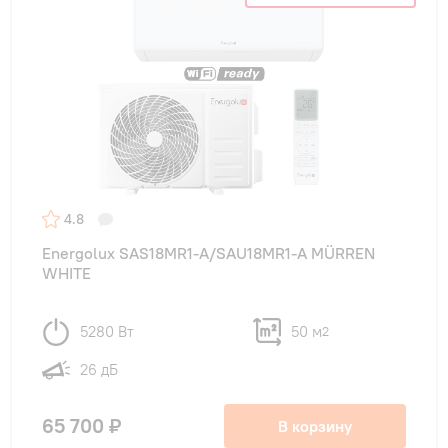
4.8
Energolux SAS18MR1-A/SAU18MR1-A MÜRREN
WHITE
5280 Вт
50 м
2
26 дБ
65 700 ₽
В корзину