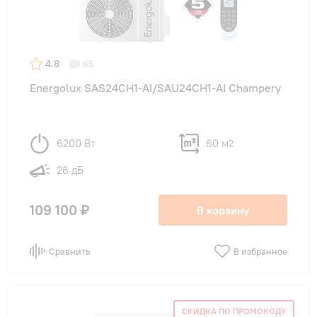
4.8
65
Energolux SAS24CH1-AI/SAU24CH1-AI Champery
6200 Вт
60 м
2
26 дБ
109 100 ₽
В корзину
Сравнить
В избранное
СКИДКА ПО ПРОМОКОДУ