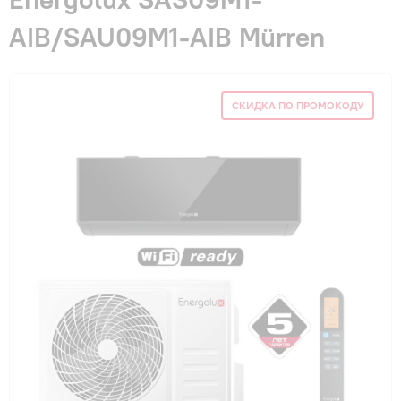
Гарантия и сервис
AIB/SAU09M1-AIB Mürren
Монтаж
СКИДКА ПО ПРОМОКОДУ
Контакты
Акции