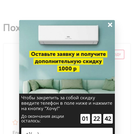
×
Похожие товары
СКИДКА ПО ПРОМОКОДУ
Чтобы закрепить за собой скидку
введите телефон в поле ниже и нажмите
на кнопку "Хочу!"
До окончания акции
:
:
01
22
41
осталось:
4.7
14
Energolux SAS24MR1-A/SAU24MR1-A MÜRREN