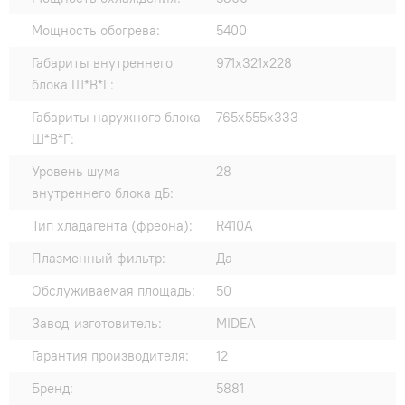
Мощность обогрева:
5400
Габариты внутреннего
971х321х228
блока Ш*В*Г:
Габариты наружного блока
765x555х333
Ш*В*Г:
Уровень шума
28
внутреннего блока дБ:
Тип хладагента (фреона):
R410A
Плазменный фильтр:
Да
Обслуживаемая площадь:
50
Завод-изготовитель:
MIDEA
Гарантия производителя:
12
Бренд:
5881