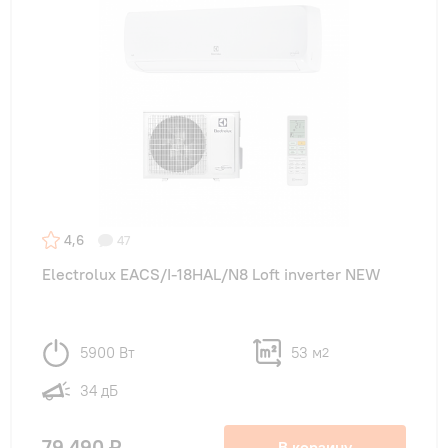
4,6
47
Electrolux EACS/I-18HAL/N8 Loft inverter NEW
5900 Вт
53 м
2
34 дБ
79 490 ₽
В корзину