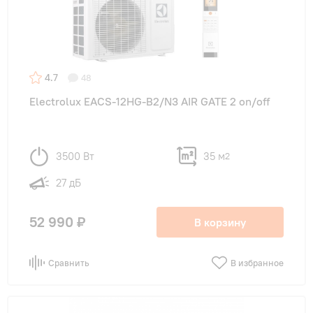
4.7
48
Electrolux EACS-12HG-B2/N3 AIR GATE 2 on/off
3500 Вт
35 м
2
27 дБ
52 990 ₽
В корзину
Сравнить
В избранное