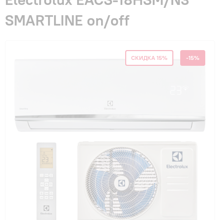
Гарантия и сервис
SMARTLINE on/off
Монтаж
СКИДКА 15%
-15%
Контакты
Акции