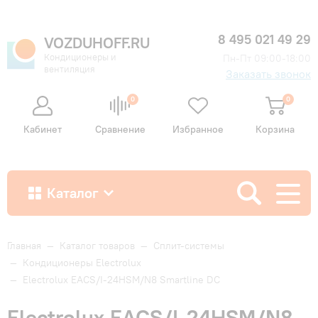
8 495 021 49 29
VOZDUHOFF.RU
Кондиционеры и
Пн-Пт 09:00-18:00
вентиляция
Заказать звонок
0
0
Кабинет
Сравнение
Избранное
Корзина
Каталог
Как купить
Главная
—
Каталог товаров
—
Сплит-системы
—
Кондиционеры Electrolux
—
Electrolux EACS/I-24HSM/N8 Smartline DC
Доставка и оплата
Electrolux EACS/I-24HSM/N8