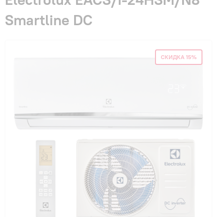
Гарантия и сервис
Smartline DC
Монтаж
СКИДКА 15%
Контакты
Акции