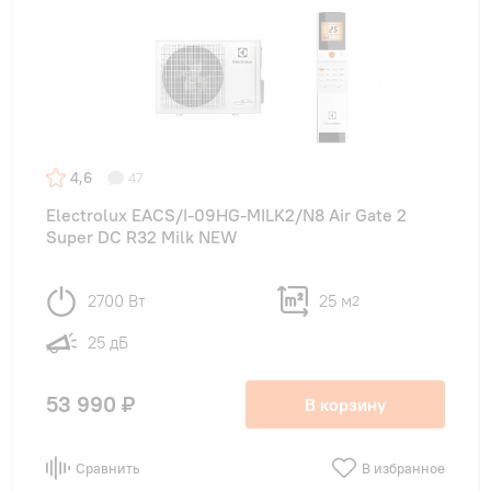
4,6
47
Electrolux EACS/I-09HG-MILK2/N8 Air Gate 2
Super DC R32 Milk NEW
2700 Вт
25 м
2
25 дБ
53 990 ₽
В корзину
Сравнить
В избранное