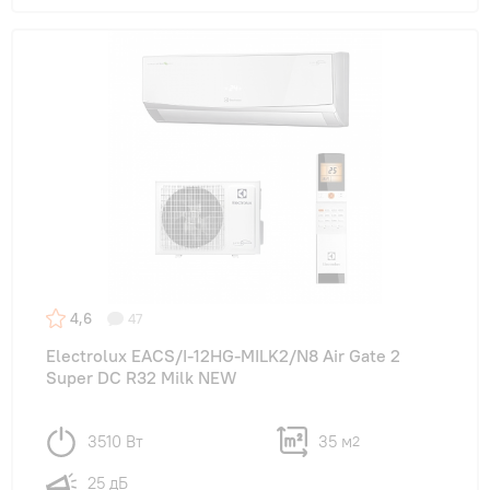
4,6
47
Electrolux EACS/I-12HG-MILK2/N8 Air Gate 2
Super DC R32 Milk NEW
3510 Вт
35 м
2
25 дБ