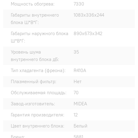
Мощность обогрева:
7330
Габариты внутреннего
1083х336х244
блока Ш*В*Г:
Габариты наружного блока
890х673х342
Ш*В*Г:
Уровень шума
35
внутреннего блока дБ:
Тип хладагента (фреона):
R410A
Плазменный фильтр:
Нет
Обслуживаемая площадь:
70
Завод-изготовитель:
MIDEA
Гарантия производителя:
12
Цвет внутреннего блока:
Белый
Бренд:
5881