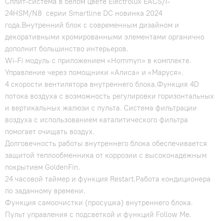
Сплит-система в белом цвете Electrolux EACS/I-
24HSM/N8 серии Smartline DC новинка 2024
года.Внутренний блок с современным дизайном и
декоративными хромированными элементами органично
дополнит большинство интерьеров.
Wi-Fi модуль с приложением «Hommyn» в комплекте.
Управление через помощники «Алиса» и «Маруся».
4 скорости вентилятора внутреннего блока.Функция 4D
потока воздуха с возможность регулировки горизонтальных
и вертикальных жалюзи с пульта. Система фильтрации
воздуха с использованием каталитического фильтра
помогает очищать воздух.
Долговечность работы внутреннего блока обеспечивается
защитой теплообменника от коррозии с высоконадежным
покрытием GoldenFin.
24 часовой таймер и функция Restart.Работа кондиционера
по заданному времени.
Функция самоочистки (просушка) внутреннего блока.
Пульт управления с подсветкой и функций Follow Me.