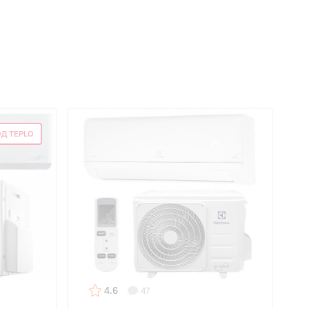
Д TEPLO
4.6
47