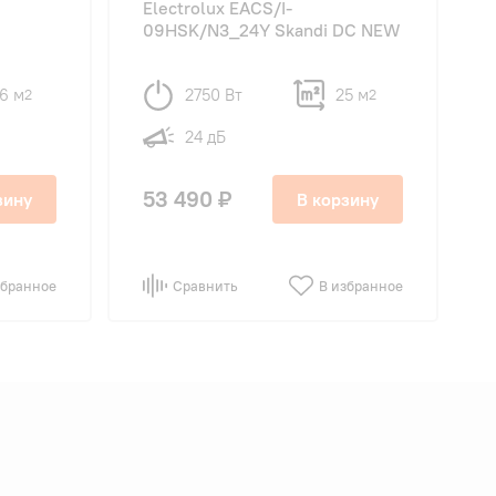
Electrolux EACS/I-
09HSK/N3_24Y Skandi DC NEW
6 м
2750 Вт
25 м
2
2
24 дБ
53 490 ₽
зину
В корзину
збранное
Сравнить
В избранное