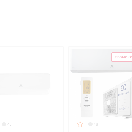
ПРОМОКО
45
48