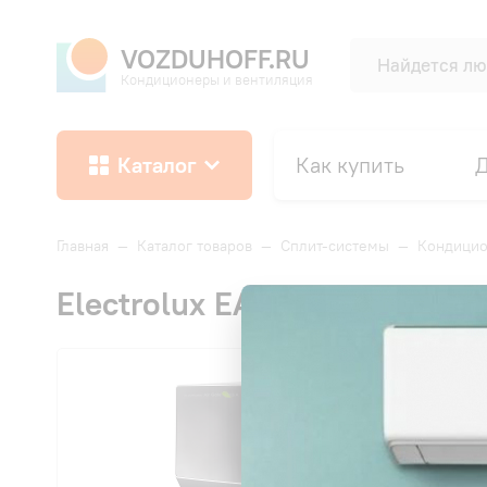
VOZDUHOFF.RU
Кондиционеры и вентиляция
Каталог
Как купить
Д
Главная
—
Каталог товаров
—
Сплит-системы
—
Кондицио
Electrolux EACS-09HG-B2/N3