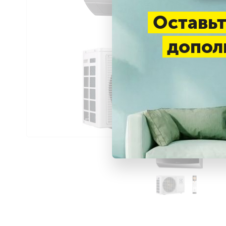
Оставьт
допол