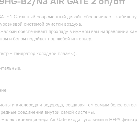
9HG-B2/N3 AIR GATE 2 on/off
 GATE 2.Стильный современный дизайн обеспечивает стабильну
 уровневой системой очистки воздуха.
жалюзи обеспечивает прохладу в нужном вам направлении каж
рном и белом подойдет под любой интерьер.
льтр + генератор холодной плазмы).
нтальные.
ние.
ионы и кислорода и водорода, создавая тем самым более естес
вредные соединения внутри самой системы.
омплекс кондиционера Air Gate входят угольный и HEPA фильтр