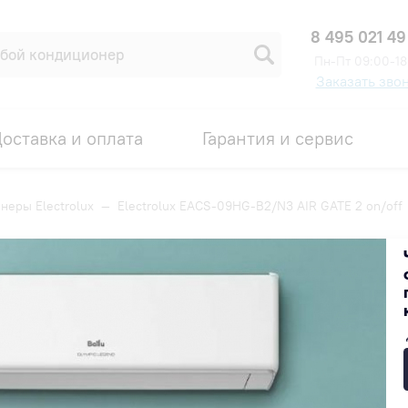
8 495 021 49
Пн-Пт 09:00-18
Заказать зво
оставка и оплата
Гарантия и сервис
неры Electrolux
—
Electrolux EACS-09HG-B2/N3 AIR GATE 2 on/off
 AIR GATE 2 on/off
Код товара: 00006310
99 000 ₽
В наличии на складе