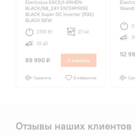
Electrolux EACS/I-09HEN-
Electr
BLACK/N8_24Y ENTERPRISE
Skandi
BLACK Super DC Inverter (R32)
BLACK NEW
3
2700 Вт
27 м
2
2
22 дБ
52 99
89 990 ₽
В корзину
Сравнить
В избранное
Сра
Отзывы наших клиентов