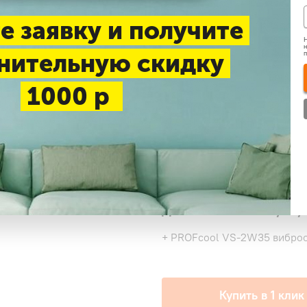
До 20 м2
До 20 м2
е заявку и получите
Н
До 50 м2
До 50 м2
н
нительную скидку
1000 р
Нашли дешевле
Доставка 1-3 дня —
беспл
Самовывоз в будние дни
Дополнительные услу
+ PROFcool VS-2W35 виброо
Купить в 1 клик