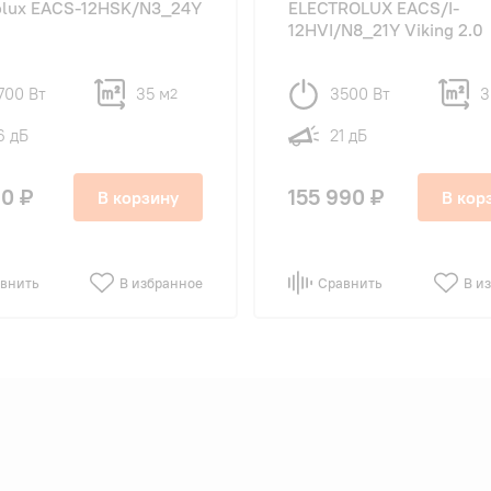
olux EACS-12HSK/N3_24Y
ELECTROLUX EACS/I-
12HVI/N8_21Y Viking 2.0
700 Вт
35 м
3500 Вт
3
2
6 дБ
21 дБ
0 ₽
155 990 ₽
В корзину
В кор
внить
В избранное
Сравнить
В и