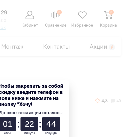
 29
0
0
:00
Кабинет
Сравнение
Избранное
Корзина
нок
Монтаж
Контакты
Акции
Чтобы закрепить за собой
скидку введите телефон в
поле ниже и нажмите на
4,8
49
кнопку "Хочу!"
До окончания акции осталось:
01
22
43
часы
минуты
секунды