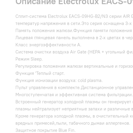
Описание Electrolux EACS-0
Сплит-система Electrolux EACS-09HG-B2/N3 серии AIR
температур напряжения в сети.Это серия оснащена 3-х
Память положения жалюзи.Функция памяти положения 
Лицевая глянцевая панель выполнена в 2-х цветах в че
Класс энергоэффективности А.
Система очистки воздуха Air Gate (HEPA + угольный фи
Режим Sleep.
Регулировка положения жалюзи вертикальные и горизо
Функция 'Теплый старт.
Функция ионизации воздуха: cold plasma.
Пульт управления в комплекте.Дистанционное управле
Многоступенчатая и эффективная система фильтрации.
Встроенный генератор холодной плазмы он генерирует 
плазмы нейтрализует неприятные запахи и различные 
Кроме генератора холодной плазмы, в очистительный к
вредных примесей,пыли, табачного дымаи аллергенов.
Защитное покрытие Blue Fin.