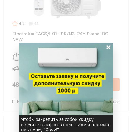
4.7
48
Electrolux EACS/I-07HSK/N3_24Y Skandi DC
NEW
×
2350 Вт
20 м
2
24 дБ
48 990 ₽
В корзину
Сравнить
В избранное
Чтобы закрепить за собой скидку
введите телефон в поле ниже и нажмите
на кнопку "Хочу!"