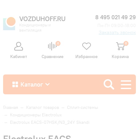
8 495 021 49 29
VOZDUHOFF.RU
Кондиционеры и
Пн-Пт 09:00-18:00
вентиляция
Заказать звонок
0
0
Кабинет
Сравнение
Избранное
Корзина
Каталог
Как купить
Главная
—
Каталог товаров
—
Сплит-системы
—
Кондиционеры Electrolux
—
Electrolux EACS-07HSK/N3_24Y Skandi
Доставка и оплата
Electrolux EACS-