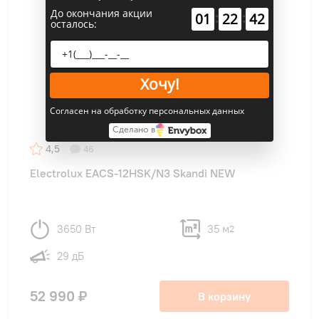
До окончания акции
:
:
01
22
41
осталось:
Хочу!
Согласен на обработку персональных данных
Сделано в
4,5
46
Electrolux EACS-12HSK/N3 Skandi NEW
3650 Вт
35 м
2
29 дБ
52 990 ₽
В корзину