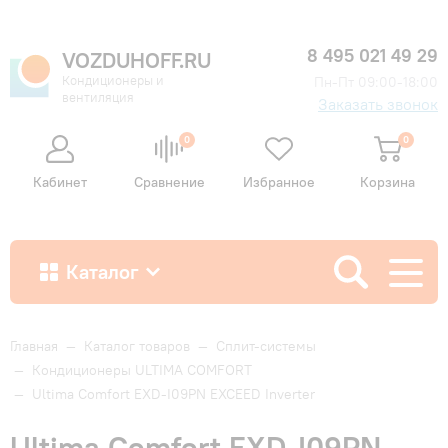
8 495 021 49 29
VOZDUHOFF.RU
Кондиционеры и
Пн-Пт 09:00-18:00
вентиляция
Заказать звонок
0
0
Кабинет
Сравнение
Избранное
Корзина
Каталог
Как купить
Главная
—
Каталог товаров
—
Сплит-системы
—
Кондиционеры ULTIMA COMFORT
—
Ultima Comfort EXD-I09PN EXCEED Inverter
Доставка и оплата
Ultima Comfort EXD-I09PN