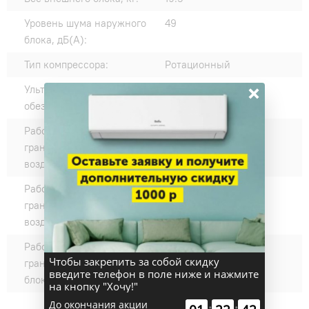
Уровень шума наружного
49
блока, дБ(А):
Тип компрессора:
Ротационный
×
Ультрафиолетовое
нет
обеззараживание:
Рабочие температурные
0-+53
границы наружного
воздуха (охлаждение) °C:
Рабочие температурные
-15-+30
границы наружного
воздуха (нагрев) °C:
Рабочие температурные
+17-+32
Чтобы закрепить за собой скидку
границы внутреннего
введите телефон в поле ниже и нажмите
блока (охлаждение) °C:
на кнопку "Хочу!"
До окончания акции
:
: