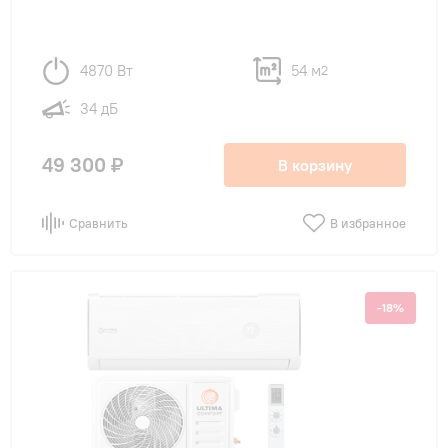
4870 Вт
54 м
2
34 дБ
49 300 ₽
В корзину
Сравнить
В избранное
-18%