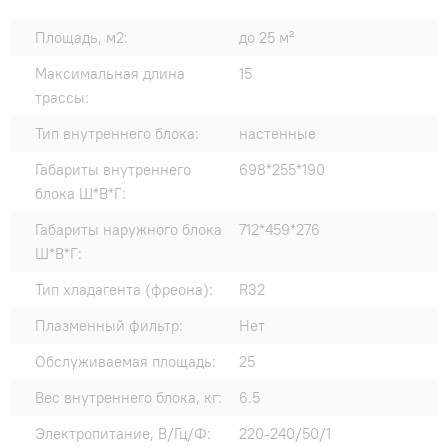
Площадь, м2:
до 25 м²
Максимальная длина
15
трассы:
Тип внутреннего блока:
настенные
Габариты внутреннего
698*255*190
блока Ш*В*Г:
Габариты наружного блока
712*459*276
Ш*В*Г:
Тип хладагента (фреона):
R32
Плазменный фильтр:
Нет
Обслуживаемая площадь:
25
Вес внутреннего блока, кг:
6.5
Электропитание, В/Гц/Ф:
220-240/50/1