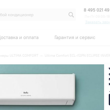
8 495 021 49
Пн-Пт 09:00-18
Заказать зво
оставка и оплата
Гарантия и сервис
онеры ULTIMA COMFORT
—
Ultima Comfort ECL-I12PN ECLIPSE INVE
ECLIPSE INVERTER
Код товара: 00003181
МНЯЯ РАСПРОДАЖА
-18%
32 700 ₽
26 814 ₽