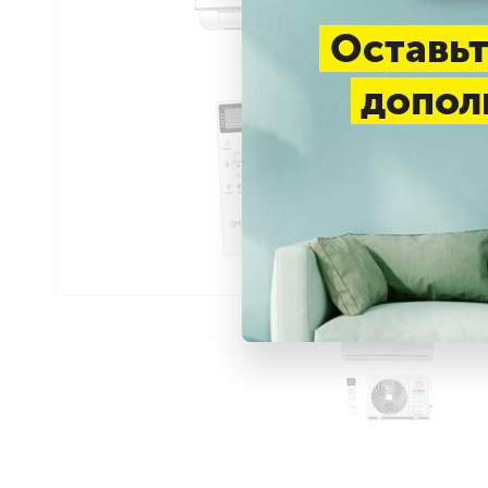
Оставьт
допол