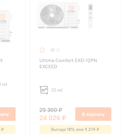
21
N
Ultima Comfort EXD-12PN
EXCEED
1 м
2
35 м
2
29 300 ₽
зину
В корзину
24 026 ₽
 ₽
Выгода 18% или 5 274 ₽