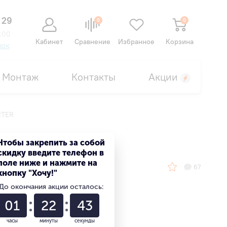
 29
0
0
:00
Кабинет
Сравнение
Избранное
Корзина
нок
Монтаж
Контакты
Акции
RTER
Чтобы закрепить за собой
скидку введите телефон в
поле ниже и нажмите на
67
кнопку "Хочу!"
До окончания акции осталось:
Выгода 18%
01
22
42
или 5 886 ₽
часы
минуты
секунды