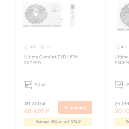
4,9
4.8
23
Ultima Comfort EXD-18PN
Ultima
EXCEED
EXCEED
50 м
2
2
49 300 ₽
25 29
В корзину
40 426 ₽
20 7
Выгода 18% или 8 874 ₽
В