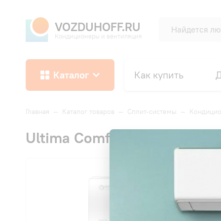
VOZDUHOFF.RU
Кондиционеры и вентиляция
Каталог
Как купить
Д
Главная
—
Каталог товаров
—
Сплит-системы
—
Кондици
Ultima Comfort ECL-I12PN 
ЗИ