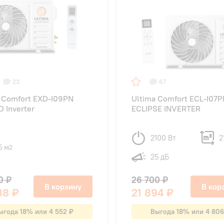
23
67
 Comfort EXD-I09PN
Ultima Comfort ECL-I07P
 Inverter
ECLIPSE INVERTER
2100 Вт
2
5 м
2
25 дБ
0 ₽
26 700 ₽
В корзину
В кор
38 ₽
21 894 ₽
ыгода 18% или 4 552 ₽
Выгода 18% или 4 806