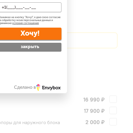
о 36 м2
ажимая на кнопку "
Хочу!
", я даю свое согласие
а обработку моих персональных данных и
принимаю
условия соглашения
Хочу!
?
Сделаем скидку!
закрыть
атно
?
 —
бесплатно
?
ги
Сделано в
16 990 ₽
17 900 ₽
!
2 000 ₽
поры для наружного блока