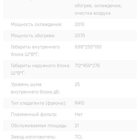
обогрев, охлаждение,
очистка воздуха
Мощность охлаждения:
2010
Мощность обогрева:
2070
Габариты внутреннего
698*255*190
блока Ш*В*Г:
Габариты наружного блока
712*459*276
Ш*В*Г:
Уровень шума
25
внутреннего блока дБ:
Тип хладагента (фреона):
R410
Плазменный фильтр:
Нет
Обслуживаемая площадь:
21
Завод-изготовитель:
TCL