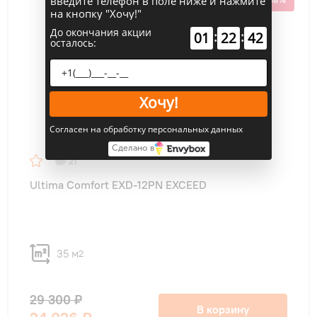
введите телефон в поле ниже и нажмите
на кнопку "Хочу!"
До окончания акции
:
:
01
22
42
осталось:
Хочу!
Согласен на обработку персональных данных
Сделано в
21
Ultima Comfort EXD-12PN EXCEED
35 м
2
29 300 ₽
В корзину