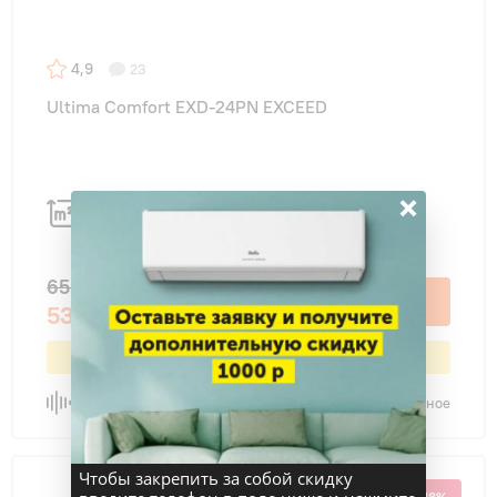
4,9
23
Ultima Comfort EXD-24PN EXCEED
×
70 м
2
65 000 ₽
В корзину
53 300 ₽
Выгода 18% или 11 700 ₽
Сравнить
В избранное
Чтобы закрепить за собой скидку
-18%