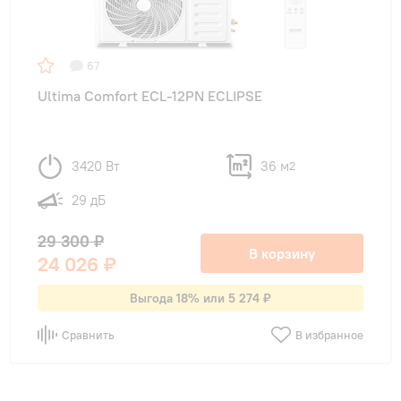
67
Ultima Comfort ECL-12PN ECLIPSE
3420 Вт
36 м
2
29 дБ
29 300 ₽
В корзину
24 026 ₽
Выгода 18% или 5 274 ₽
Сравнить
В избранное