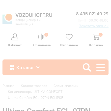
8 495 021 49 29
VOZDUHOFF.RU
Кондиционеры и
Пн-Пт 09:00-18:00
вентиляция
Заказать звонок
0
0
Кабинет
Сравнение
Избранное
Корзина
Каталог
Как купить
Главная
—
Каталог товаров
—
Сплит-системы
—
Кондиционеры ULTIMA COMFORT
—
Ultima Comfort ECL-07PN ECLIPSE
Доставка и оплата
Ultima Comfort ECL-07PN