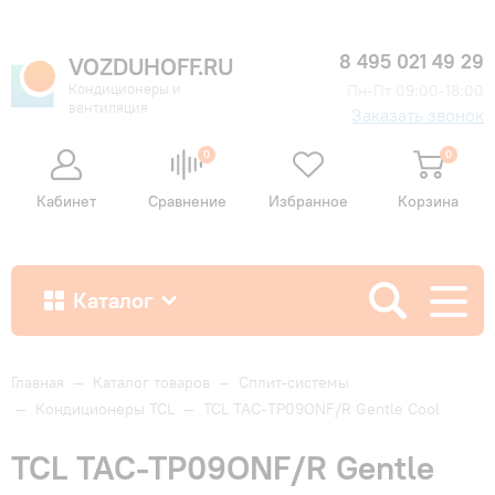
8 495 021 49 29
VOZDUHOFF.RU
Кондиционеры и
Пн-Пт 09:00-18:00
вентиляция
Заказать звонок
0
0
Кабинет
Сравнение
Избранное
Корзина
Каталог
Как купить
Главная
—
Каталог товаров
—
Сплит-системы
—
Кондиционеры TCL
—
TCL TAC-TP09ONF/R Gentle Cool
Доставка и оплата
TCL TAC-TP09ONF/R Gentle