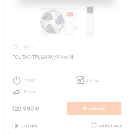
13
TCL TAC-TPL124NV/R VoxIN
7.3 Вт
50 м
2
54 дБ
120 990 ₽
В корзину
Сравнить
В избранное