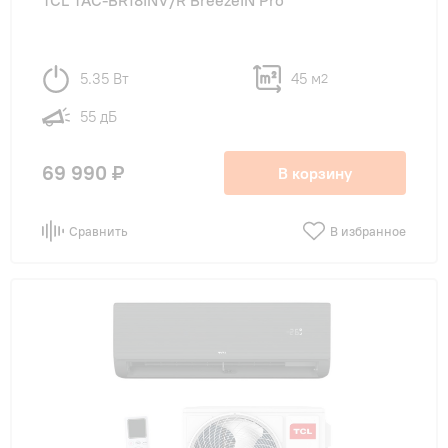
TCL TAC-BR18INV/R BreezeIN Pro
5.35 Вт
45 м
2
55 дБ
69 990 ₽
В корзину
Сравнить
В избранное