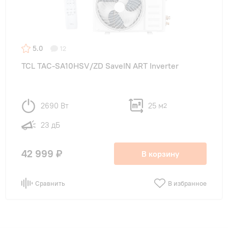
5.0
12
TCL TAC-SA10HSV/ZD SaveIN ART Inverter
2690 Вт
25 м
2
23 дБ
42 999 ₽
В корзину
Сравнить
В избранное