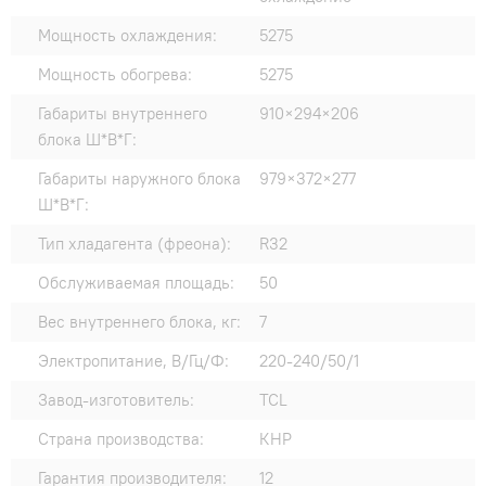
Мощность охлаждения:
5275
Мощность обогрева:
5275
Габариты внутреннего
910×294×206
блока Ш*В*Г:
Габариты наружного блока
979×372×277
Ш*В*Г:
Тип хладагента (фреона):
R32
Обслуживаемая площадь:
50
Вес внутреннего блока, кг:
7
Электропитание, В/Гц/Ф:
220-240/50/1
Завод-изготовитель:
TCL
Страна производства:
КНР
Гарантия производителя:
12