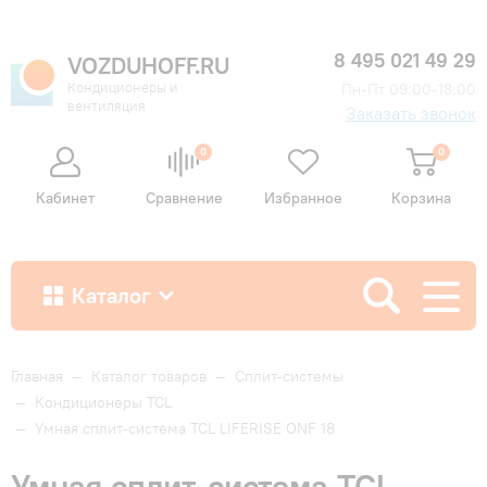
8 495 021 49 29
VOZDUHOFF.RU
Кондиционеры и
Пн-Пт 09:00-18:00
вентиляция
Заказать звонок
0
0
Кабинет
Сравнение
Избранное
Корзина
Каталог
Как купить
Главная
—
Каталог товаров
—
Сплит-системы
—
Кондиционеры TCL
—
Умная сплит-система TCL LIFERISE ONF 18
Доставка и оплата
Умная сплит-система TCL