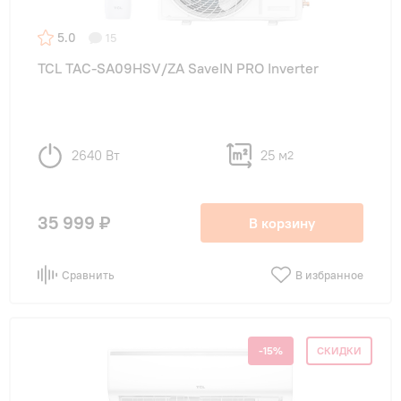
5.0
15
TCL TAC-SA09HSV/ZA SaveIN PRO Inverter
2640 Вт
25 м
2
35 999 ₽
В корзину
Сравнить
В избранное
-15%
СКИДКИ