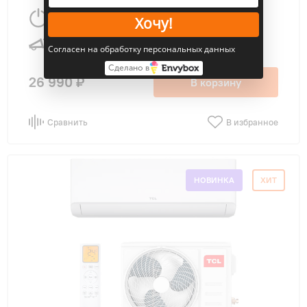
2.7 Вт
25 м
2
Хочу!
55 дБ
Согласен на обработку персональных данных
Сделано в
26 990 ₽
В корзину
Сравнить
В избранное
НОВИНКА
ХИТ