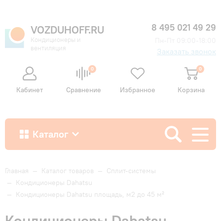
8 495 021 49 29
VOZDUHOFF.RU
Кондиционеры и
Пн-Пт 09:00-18:00
вентиляция
Заказать звонок
0
0
Кабинет
Сравнение
Избранное
Корзина
Каталог
Как купить
Главная
—
Каталог товаров
—
Сплит-системы
—
Кондиционеры Dahatsu
—
Кондиционеры Dahatsu площадь, м2 до 45 м²
Доставка и оплата
Кондиционеры Dahatsu