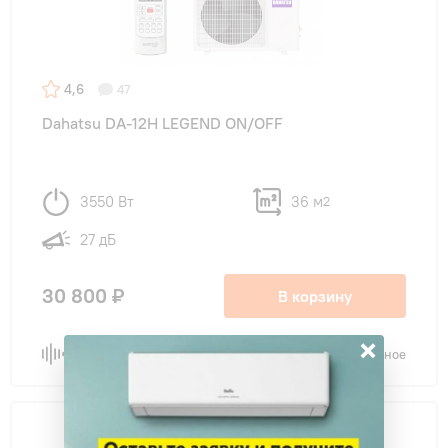
4,6
47
Dahatsu DA-12H LEGEND ON/OFF
3550 Вт
36 м
2
27 дБ
30 800 ₽
В корзину
×
Сравнить
В избранное