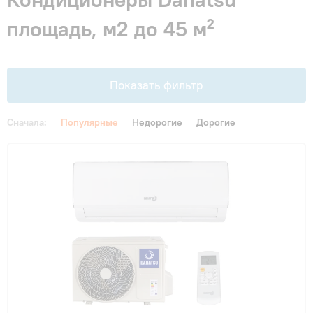
Гарантия и сервис
площадь, м2 до 45 м²
Монтаж
Показать фильтр
Контакты
Сначала:
Популярные
Недорогие
Дорогие
Акции
Цена
От
До
Площадь, м2
до 20 м²
(4)