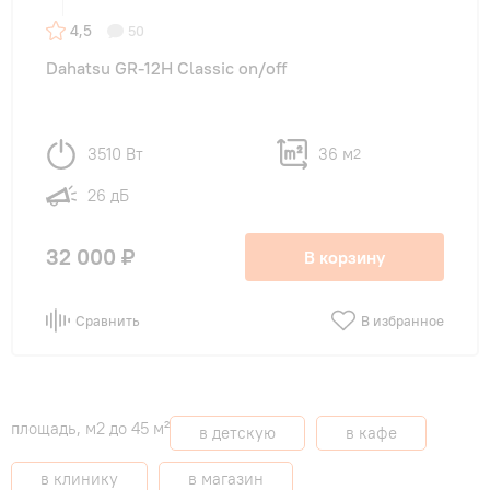
4,5
50
Dahatsu GR-12H Classic on/off
3510 Вт
36 м
2
26 дБ
32 000 ₽
В корзину
Сравнить
В избранное
площадь, м2 до 45 м²
в детскую
в кафе
в клинику
в магазин