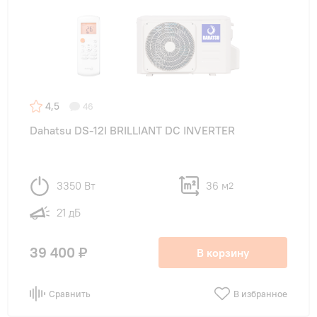
настенные
(8)
Цвет внутреннего блока
Белый
(8)
4,5
46
Dahatsu DS-12I BRILLIANT DC INVERTER
Функции
3350 Вт
36 м
Инверторные
2
(4)
21 дБ
с WI-FI
(1)
с Ионизатором воздуха
(1)
39 400 ₽
В корзину
LED дисплей
(8)
Сравнить
В избранное