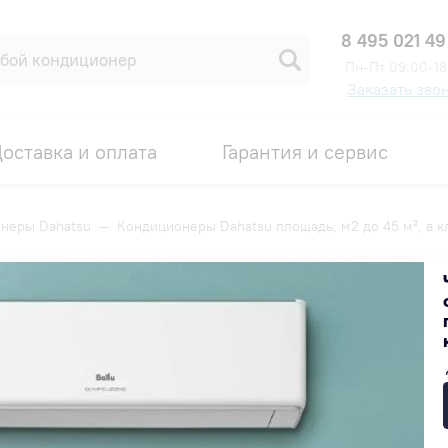
8 495 021 49
Пн-Пт 09:00-18
Заказать зво
оставка и оплата
Гарантия и сервис
неры Dahatsu
—
Кондиционеры Dahatsu площадь, м2 до 45 м², в к
дь, м2 до 45 м², в клинику
Популярные
Недорогие
Дорогие