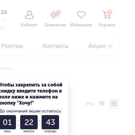
 29
0
0
:00
Кабинет
Сравнение
Избранное
Корзина
нок
Монтаж
Контакты
Акции
линику
Чтобы закрепить за собой
скидку введите телефон в
поле ниже и нажмите на
кнопку "Хочу!"
Вид:
До окончания акции осталось:
01
22
42
часы
минуты
секунды