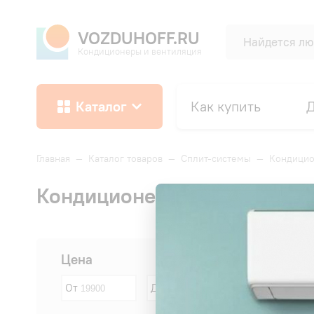
VOZDUHOFF.RU
Кондиционеры и вентиляция
Каталог
Как купить
Д
Главная
—
Каталог товаров
—
Сплит-системы
—
Кондицио
Кондиционеры Dahatsu площа
Сначала:
Цена
От
До