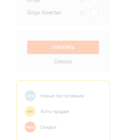
(1)
Onyx Inverter
(1)
Новые поступления
NEW
Хиты продаж
HIT
Скидки
SALE