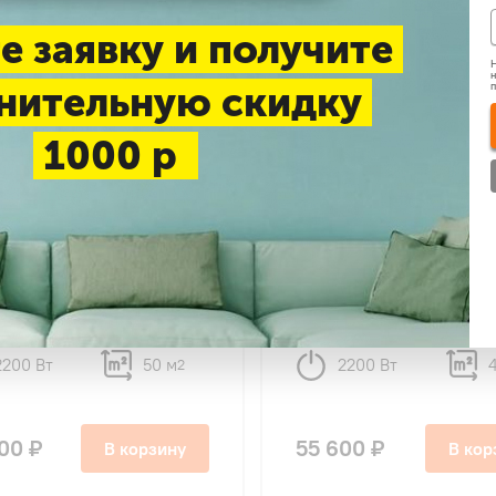
е заявку и получите
Н
н
нительную скидку
1000 р
23
28
su DH-018I серия Onyx
Dahatsu DH-18 T серия 
er
2200 Вт
50 м
2200 Вт
2
00 ₽
55 600 ₽
В корзину
В кор