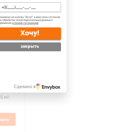
ажимая на кнопку "
Хочу!
", я даю свое согласие
а обработку моих персональных данных и
принимаю
условия соглашения
Хочу!
закрыть
Onyx
Сделано в
45 м
2
зину