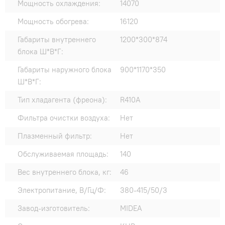
Мощность охлаждения:
14070
Мощность обогрева:
16120
Габариты внутреннего
1200*300*874
блока Ш*В*Г:
Габариты наружного блока
900*1170*350
Ш*В*Г:
Тип хладагента (фреона):
R410A
Фильтра очистки воздуха:
Нет
Плазменный фильтр:
Нет
Обслуживаемая площадь:
140
Вес внутреннего блока, кг:
46
Электропитание, В/Гц/Ф:
380-415/50/3
Завод-изготовитель:
MIDEA