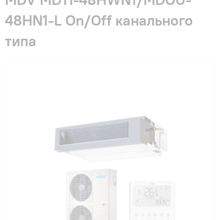
Гарантия и сервис
48HN1-L On/Off канального
типа
Монтаж
Контакты
Акции