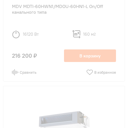
MDV MDTI-60HWN1/MDOU-60HN1-L On/Off
канального типа
16120 Вт
160 м
2
216 200 ₽
В корзину
Сравнить
В избранное