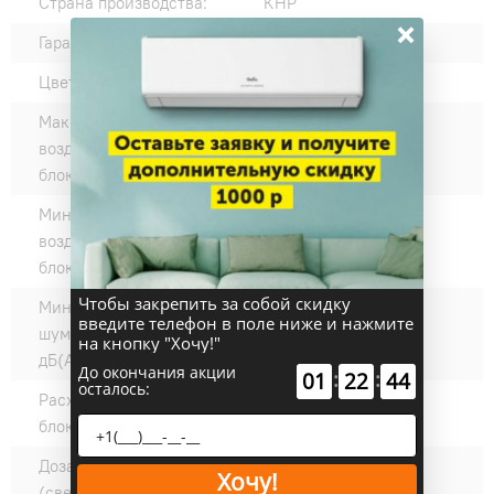
Страна производства:
КНР
×
Гарантия производителя:
36
Цвет внутреннего блока:
Серый
Максимальный расход
2150
воздуха внутреннего
блока, м³/час:
Минимальный расход
1400
воздуха внутреннего
блока, м³/час:
Чтобы закрепить за собой скидку
Минимальный уровень
42
введите телефон в поле ниже и нажмите
шума внутреннего блока,
на кнопку "Хочу!"
дБ(А):
До окончания акции
:
:
01
22
43
осталось:
Расход воздуха наружного
6000
блока,, м³/час:
Дозаправка хладагента
30
Хочу!
(сверх номинальной