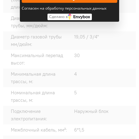
длины трассы) г/м:
Согласен на обработку персональных данных
Сделано в
Диаметр жидкостной
9,53 / 3/8"
трубы, мм/дюйм:
Диаметр газовой трубы
19,05 / 3/4"
мм/дюйм:
Максимальный перепад
30
высот:
Минимальная длина
4
трассы, м:
Номинальная длина
5
трассы, м:
Подключение
Наружный блок
электропитания:
Межблочный кабель, мм²:
6*1,5