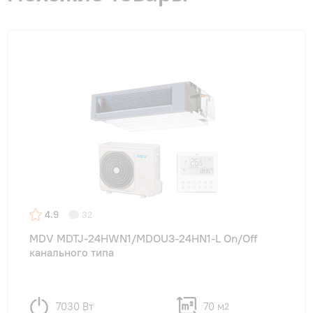
4.9
32
MDV MDTJ-24HWN1/MDOU3-24HN1-L On/Off
канального типа
7030 Вт
70 м
2