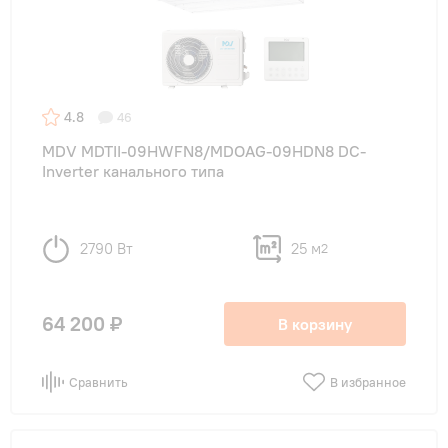
4.8
46
MDV MDTII-09HWFN8/MDOAG-09HDN8 DC-
Inverter канального типа
2790 Вт
25 м
2
64 200 ₽
В корзину
Сравнить
В избранное