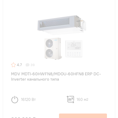
4.7
39
MDV MDTI-60HWFN8/MDOU-60HFN8 ERP DC-
Inverter канального типа
16120 Вт
160 м
2