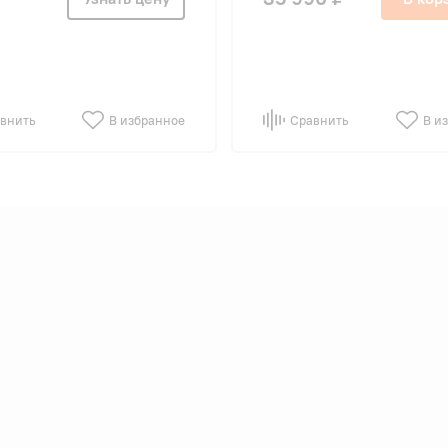
внить
В избранное
Сравнить
В и