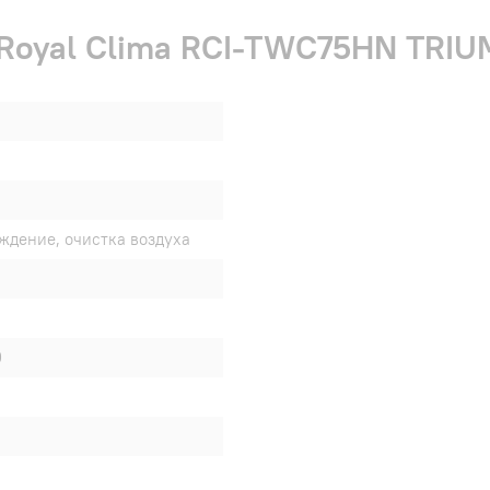
 Royal Clima RCI-TWС75HN TRIUM
аждение, очистка воздуха
0