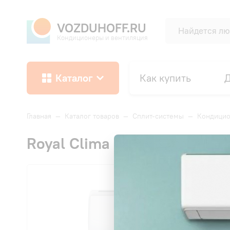
VOZDUHOFF.RU
Кондиционеры и вентиляция
Каталог
Как купить
Д
Главная
—
Каталог товаров
—
Сплит-системы
—
Кондицио
Royal Clima RCI-TWС75HN T