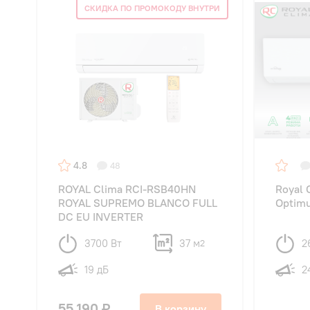
СКИДКА ПО ПРОМОКОДУ ВНУТРИ
4.8
48
ROYAL Clima RCI-RSB40HN
Royal
ROYAL SUPREMO BLANCO FULL
Optimu
DC EU INVERTER
3700 Вт
37 м
2
2
19 дБ
2
55 190 ₽
В корзину