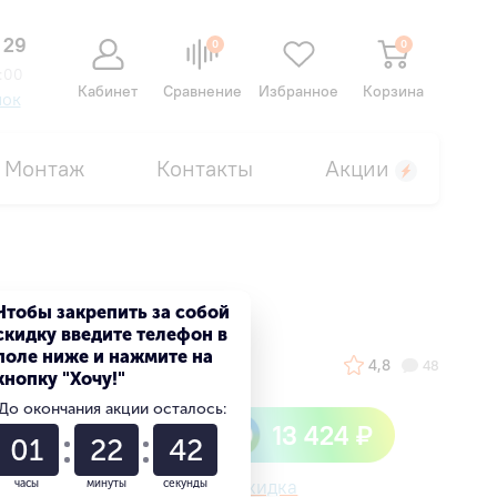
 29
0
0
:00
Кабинет
Сравнение
Избранное
Корзина
нок
Монтаж
Контакты
Акции
Чтобы закрепить за собой
скидку введите телефон в
поле ниже и нажмите на
4,8
48
кнопку "Хочу!"
До окончания акции осталось:
Быстрый кешбек
13 424 ₽
01
22
41
от сбер спасибо
Ваша персональная скидка
часы
минуты
секунды