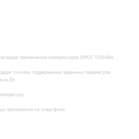
благодаря применению компрессоров GMCC TOSHIBA.
годаря точному поддержанию заданных параметров.
ьта ДУ.
емпературу.
ощи приложения на смартфоне.