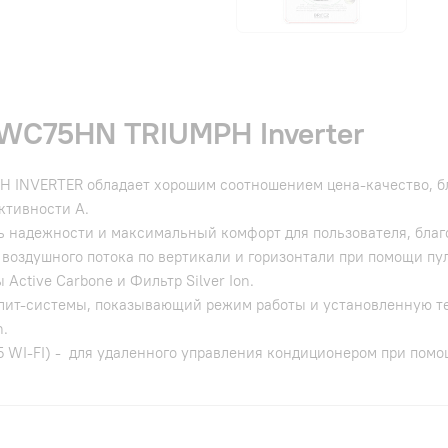
TWС75HN TRIUMPH Inverter
PH INVERTER обладает хорошим соотношением цена-качество, 
ктивности А.
ь надежности и максимальный комфорт для пользователя, бла
воздушного потока по вертикали и горизонтали при помощи пул
Active Carbone и Фильтр Silver Ion.
плит-системы, показывающий режим работы и установленную т
n.
5 WI-FI) - для удаленного управления кондиционером при пом