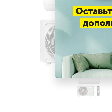
Оставьт
допол