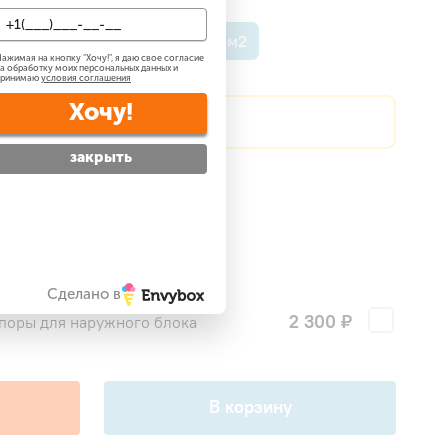
о 35 м2
До 50 м2
До 70 м2
ажимая на кнопку "
Хочу!
", я даю свое согласие
а обработку моих персональных данных и
принимаю
условия соглашения
Хочу!
?
Сделаем скидку!
закрыть
атно
?
 —
бесплатно
?
ги
Сделано в
2 300 ₽
поры для наружного блока
В корзину