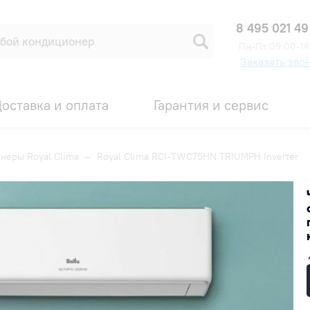
8 495 021 49
Пн-Пт 09:00-18
Заказать зво
оставка и оплата
Гарантия и сервис
неры Royal Clima
—
Royal Clima RCI-TWС75HN TRIUMPH Inverter
RIUMPH Inverter
Код товара: 00006220
89 490 ₽
В наличии на складе