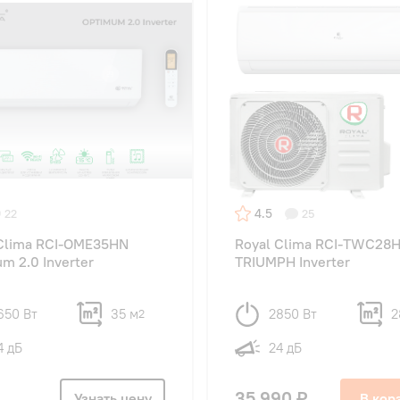
4.5
22
25
 Clima RCI-OME35HN
Royal Clima RCI-TWC28
m 2.0 Inverter
TRIUMPH Inverter
650 Вт
35 м
2850 Вт
2
2
4 дБ
24 дБ
35 990 ₽
Узнать цену
В кор