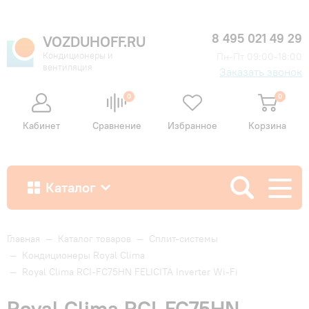
8 495 021 49 29
VOZDUHOFF.RU
Кондиционеры и
Пн-Пт 09:00-18:00
вентиляция
Заказать звонок
0
0
Кабинет
Сравнение
Избранное
Корзина
Каталог
Как купить
Главная
—
Каталог товаров
—
Сплит-системы
—
Кондиционеры Royal Clima
—
Royal Clima RCI-FC75HN FELICITA Inverter Wi-Fi
Доставка и оплата
Royal Clima RCI-FC75HN