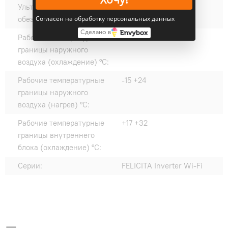
Ультрафиолетовое
нет
Согласен на обработку персональных данных
обеззараживание:
Сделано в
Рабочие температурные
-15 +50
границы наружного
воздуха (охлаждение) °C:
Рабочие температурные
-15 +24
границы наружного
воздуха (нагрев) °C:
Рабочие температурные
+17 +32
границы внутреннего
блока (охлаждение) °C:
Серии:
FELICITA Inverter Wi-Fi