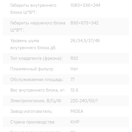
Габариты внутреннего
1083×336×244
блока Ш*В*Г:
Габариты наружного блока
890×673×342
Ш*В*Г:
Уровень шума
26/34,5/37/46
внутреннего блока дБ:
Тип хладагента (фреона):
R32
Плазменный фильтр:
Нет
Обслуживаемая площадь:
77
Вес внутреннего блока, кг:
13.6
Электропитание, В/Гц/Ф:
220-240/50/1
Завод-изготовитель:
MIDEA
Страна производства:
КНР