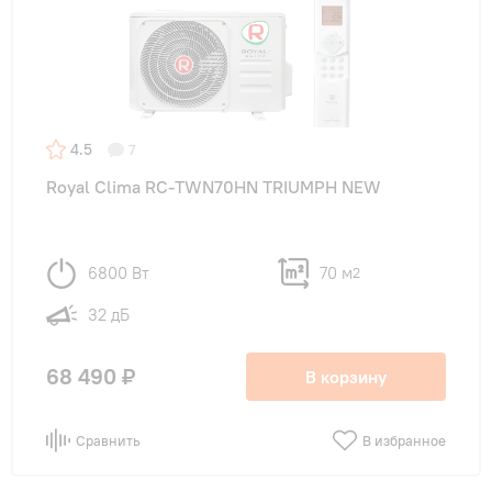
4.5
7
Royal Clima RC-TWN70HN TRIUMPH NEW
6800 Вт
70 м
2
32 дБ
68 490 ₽
В корзину
Сравнить
В избранное