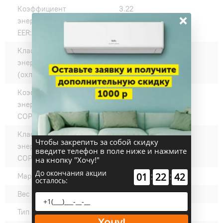
Коэффициент
3.22
×
энергоэффективности
EER:
Класс
A
энергоэффективности EER
(охлаждение):
Коэффициент
3.63
энергоэффективности
COP:
Класс
A
Чтобы закрепить за собой скидку
энергоэффективности
введите телефон в поле ниже и нажмите
COP (нагрев):
на кнопку "Хочу!"
До окончания акции
:
:
01
22
41
Марка компрессора:
GMCC
осталось:
Вес внешнего блока, кг:
43.9
Тип компрессора:
Ротационный
Хочу!