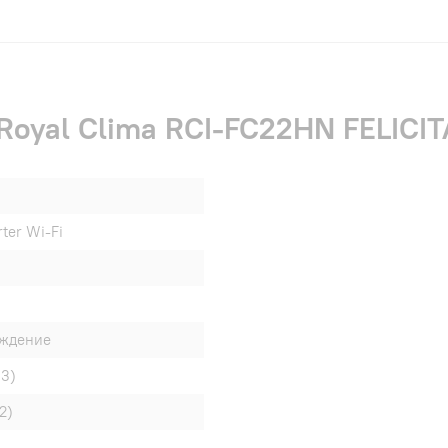
oyal Clima RCI-FC22HN FELICITA
rter Wi-Fi
аждение
93)
2)