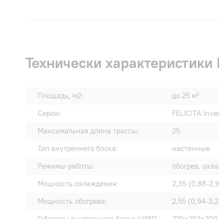
Технически характеристики R
Площадь, м2:
до 25 м²
Серии:
FELICITA Inve
Максимальная длина трассы:
25
Тип внутреннего блока:
настенные
Режимы работы:
обогрев, охл
Мощность охлаждения:
2,35 (0,88-2,
Мощность обогрева:
2,55 (0,94-3,2
Габариты внутреннего блока Ш*В*Г:
729×292×200