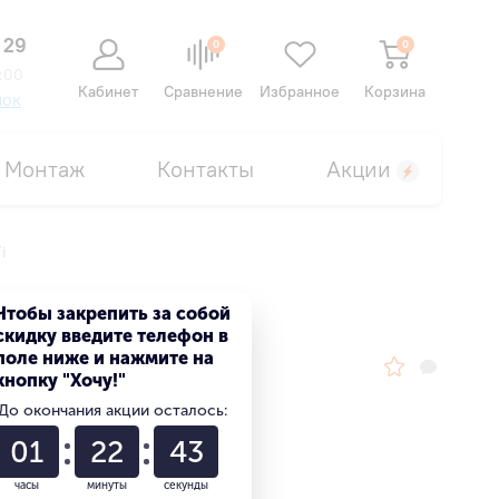
 29
0
0
:00
Кабинет
Сравнение
Избранное
Корзина
нок
Монтаж
Контакты
Акции
i
Чтобы закрепить за собой
скидку введите телефон в
поле ниже и нажмите на
кнопку "Хочу!"
До окончания акции осталось:
01
22
42
часы
минуты
секунды