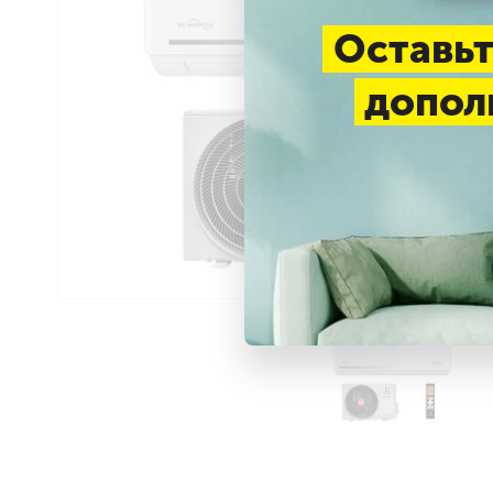
Оставьт
допол