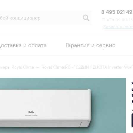
8 495 021 49
Пн-Пт 09:00-18
Заказать зво
оставка и оплата
Гарантия и сервис
неры Royal Clima
—
Royal Clima RCI-FC22HN FELICITA Inverter Wi-F
CITA Inverter Wi-Fi
Код товара: 00007551
ИДКА ПО ПРОМОКОДУ ВНУТРИ
31 990 ₽
Получить скидку