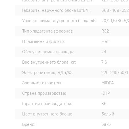
Габариты наружного блока Ш*В*Г:
668×469×252
Уровень шума внутреннего блока дБ:
20/21,5/30,5/
Тип хладагента (фреона):
R32
Плазменный фильтр:
Нет
Обслуживаемая площадь:
24
Вес внутреннего блока, кг:
7.6
Электропитание, В/Гц/Ф:
220-240/50/1
Завод-изготовитель:
MIDEA
Страна производства:
КНР
Гарантия производителя:
36
Цвет внутреннего блока:
Белый
Бренд:
5875