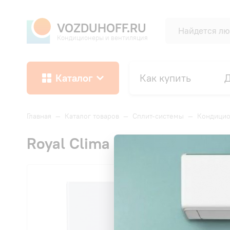
VOZDUHOFF.RU
Кондиционеры и вентиляция
Каталог
Как купить
Д
Главная
—
Каталог товаров
—
Сплит-системы
—
Кондицио
Royal Clima RCI-FC22HN FELI
ХИТ
СК