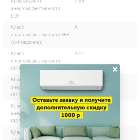
Коэффициент
3.68
энергоэффективности
EER:
Класс
A
энергоэффективности EER
(охлаждение):
Класс
A++
энергоэффективности
×
SEER:
Коэффициент
3.84
энергоэффективности
COP:
Класс
A
энергоэффективности
COP (нагрев):
Класс
A+
энергоэффективности