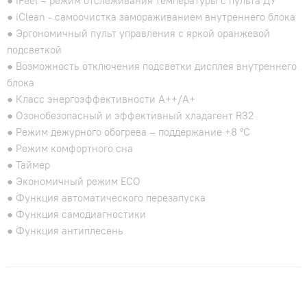
● iFeel – режим отслеживания температуры с пульта ДУ
● iClean - cамоочистка замораживанием внутреннего блока
● Эргономичный пульт управления с яркой оранжевой
подсветкой
● Возможность отключения подсветки дисплея внутреннего
блока
● Класс энергоэффективности A++/A+
● Озонобезопасный и эффективный хладагент R32
● Режим дежурного обогрева – поддержание +8 °C
● Режим комфортного сна
● Таймер
● Экономичный режим ECO
● Функция автоматического перезапуска
● Функция самодиагностики
● Функция антиплесень