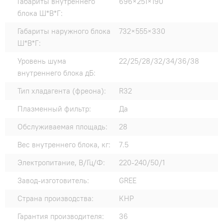
Габариты внутреннего
696×251×190
блока Ш*В*Г:
Габариты наружного блока
732×555×330
Ш*В*Г:
Уровень шума
22/25/28/32/34/36/38
внутреннего блока дБ:
Тип хладагента (фреона):
R32
Плазменный фильтр:
Да
Обслуживаемая площадь:
28
Вес внутреннего блока, кг:
7.5
Электропитание, В/Гц/Ф:
220-240/50/1
Завод-изготовитель:
GREE
Страна производства:
КНР
Гарантия производителя:
36