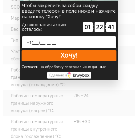
Чтобы закрепить за собой скидку
SCOP:
введите телефон в поле ниже и нажмите
на кнопку "Хочу!"
Марка компрессора:
GREE
До окончания акции
:
:
01
22
41
Вес внешнего блока, кг:
24.5
осталось:
Тип компрессора:
Ротационный
Ультрафиолетовое
нет
Хочу!
обеззараживание:
Согласен на обработку персональных данных
Рабочие температурные
-15 +43
Сделано в
границы наружного
воздуха (охлаждение) °C:
Рабочие температурные
-15 +24
границы наружного
воздуха (нагрев) °C:
Рабочие температурные
+16 +30
границы внутреннего
блока (охлаждение) °C: