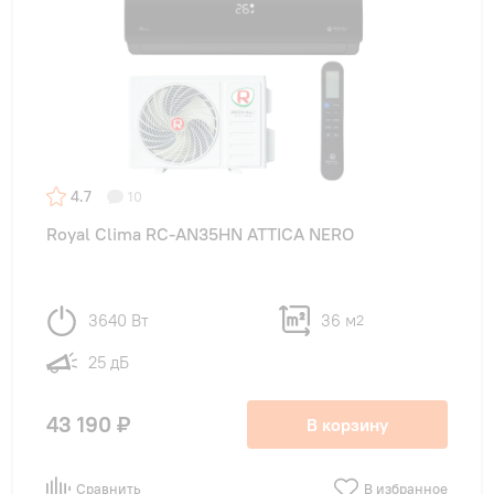
4.7
10
Royal Clima RC-AN35HN ATTICA NERO
3640 Вт
36 м
2
25 дБ
43 190 ₽
В корзину
Сравнить
В избранное