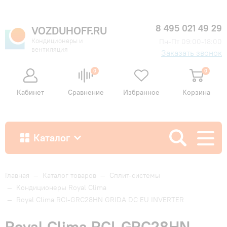
8 495 021 49 29
VOZDUHOFF.RU
Кондиционеры и
Пн-Пт 09:00-18:00
вентиляция
Заказать звонок
0
0
Кабинет
Сравнение
Избранное
Корзина
Каталог
Как купить
Главная
—
Каталог товаров
—
Сплит-системы
—
Кондиционеры Royal Clima
—
Royal Clima RCI-GRC28HN GRIDA DC EU INVERTER
Доставка и оплата
Royal Clima RCI-GRC28HN