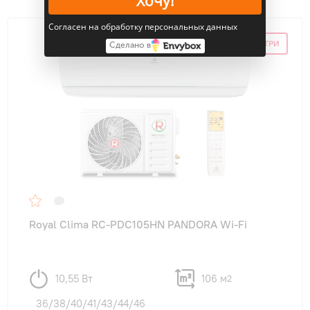
Хочу!
Согласен на обработку персональных данных
СКИДКА ПО ПРОМОКОДУ ВНУТРИ
Сделано в
Royal Clima RC-PDC105HN PANDORA Wi-Fi
10,55 Вт
106 м
2
36/38/40/41/43/44/46