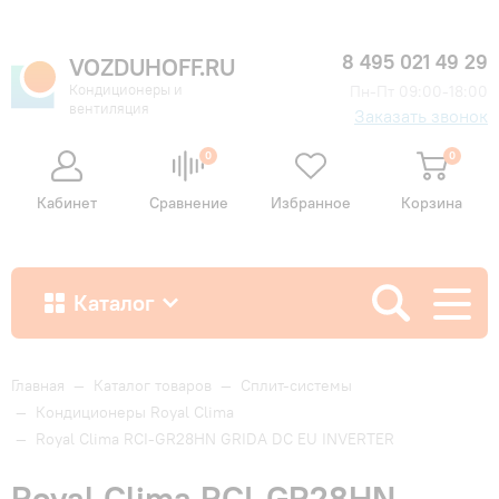
8 495 021 49 29
VOZDUHOFF.RU
Кондиционеры и
Пн-Пт 09:00-18:00
вентиляция
Заказать звонок
0
0
Кабинет
Сравнение
Избранное
Корзина
Каталог
Как купить
Главная
—
Каталог товаров
—
Сплит-системы
—
Кондиционеры Royal Clima
—
Royal Clima RCI-GR28HN GRIDA DC EU INVERTER
Доставка и оплата
Royal Clima RCI-GR28HN