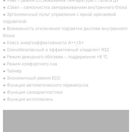
● iFeel – режим отслеживания температуры с пульта ДУ
● iClean - cамоочистка замораживанием внутреннего блока
● Эргономичный пульт управления с яркой оранжевой
подсветкой
● Возможность отключения подсветки дисплея внутреннего
блока
● Класс энергоэффективности A++/A+
● Озонобезопасный и эффективный хладагент R32
● Режим дежурного обогрева – поддержание +8 °C
● Режим комфортного сна
● Таймер
● Экономичный режим ECO
● Функция автоматического перезапуска
● Функция самодиагностики
● Функция антиплесень