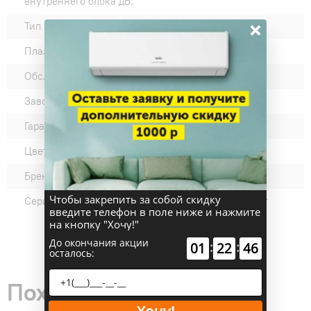
внутреннего блока дБ:
×
Тип хладагента (фреона):
R32
Плазменный фильтр:
Да
Обслуживаемая площадь:
30
Завод-изготовитель:
GREE
Гарантия производителя:
12
Цвет внутреннего блока:
Белый
Бренд:
5875
Чтобы закрепить за собой скидку
Серии:
GRIDA DC EU Inverter
введите телефон в поле ниже и нажмите
на кнопку "Хочу!"
До окончания акции
:
:
01
22
45
осталось:
Похожие товары