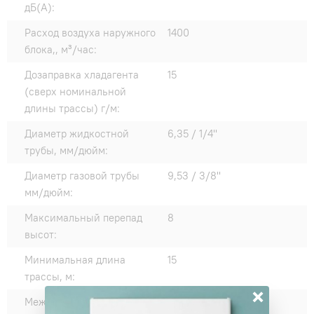
дБ(А):
Расход воздуха наружного
1400
блока,, м³/час:
Дозаправка хладагента
15
(сверх номинальной
длины трассы) г/м:
Диаметр жидкостной
6,35 / 1/4"
трубы, мм/дюйм:
Диаметр газовой трубы
9,53 / 3/8"
мм/дюйм:
Максимальный перепад
8
высот:
Минимальная длина
15
трассы, м:
×
Межблочный кабель, мм²:
4*1,5