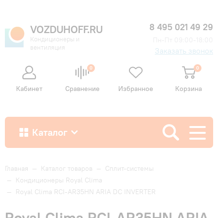
8 495 021 49 29
VOZDUHOFF.RU
Кондиционеры и
Пн-Пт 09:00-18:00
вентиляция
Заказать звонок
0
0
Кабинет
Сравнение
Избранное
Корзина
Каталог
Как купить
Главная
—
Каталог товаров
—
Сплит-системы
—
Кондиционеры Royal Clima
—
Royal Clima RCI-AR35HN ARIA DC INVERTER
Доставка и оплата
Royal Clima RCI-AR35HN ARIA