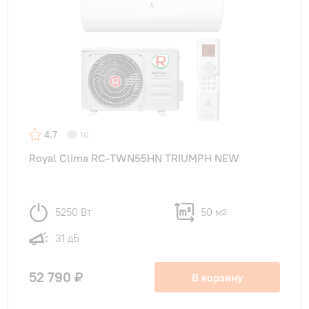
4.7
10
Royal Clima RC-TWN55HN TRIUMPH NEW
5250 Вт
50 м
2
31 дБ
52 790 ₽
В корзину