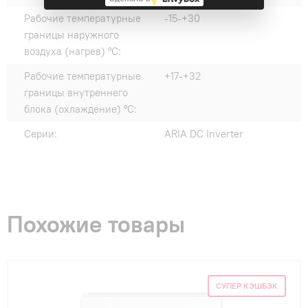
Рабочие температурные
-15-+30
границы наружного
воздуха (нагрев) °C:
Рабочие температурные
+17-+32
границы внутреннего
блока (охлаждение) °C:
Серии:
ARIA DC Inverter
Похожие товары
СУПЕР КЭШБЭК