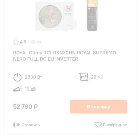
4,9
49
ROYAL Clima RCI-RSN30HN ROYAL SUPREMO
NERO FULL DC EU INVERTER
2800 Вт
28 м
2
19 дБ
52 790 ₽
В корзину
Сравнить
В избранное