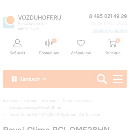
8 495 021 49 29
VOZDUHOFF.RU
Кондиционеры и
Пн-Пт 09:00-18:00
вентиляция
Заказать звонок
0
0
Кабинет
Сравнение
Избранное
Корзина
Каталог
Как купить
Главная
—
Каталог товаров
—
Сплит-системы
—
Кондиционеры Royal Clima
—
Royal Clima RCI-OME28HN Optimum 2.0 Inverter
Доставка и оплата
Royal Clima RCI-OME28HN