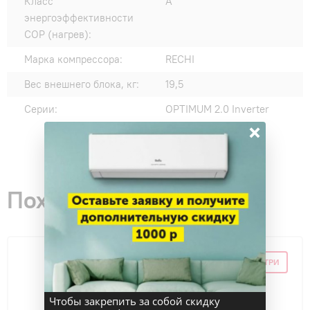
Класс
A
энергоэффективности
COP (нагрев):
Марка компрессора:
RECHI
Вес внешнего блока, кг:
19,5
Серии:
OPTIMUM 2.0 Inverter
×
Похожие товары
СКИДКА ПО ПРОМОКОДУ ВНУТРИ
Чтобы закрепить за собой скидку