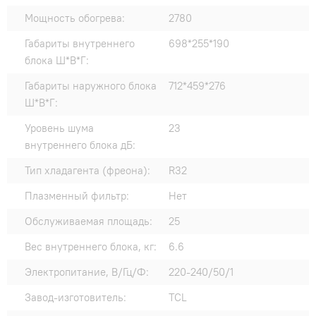
Мощность обогрева:
2780
Габариты внутреннего
698*255*190
блока Ш*В*Г:
Габариты наружного блока
712*459*276
Ш*В*Г:
Уровень шума
23
внутреннего блока дБ:
Тип хладагента (фреона):
R32
Плазменный фильтр:
Нет
Обслуживаемая площадь:
25
Вес внутреннего блока, кг:
6.6
Электропитание, В/Гц/Ф:
220-240/50/1
Завод-изготовитель:
TCL