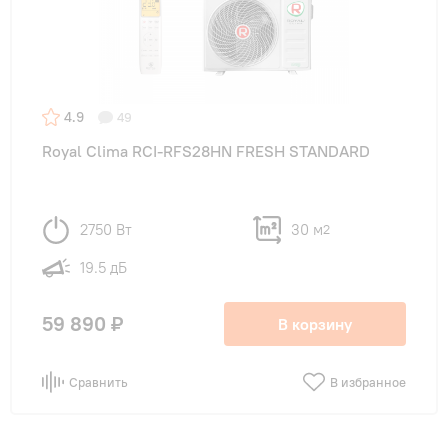
4.9
49
Royal Clima RCI-RFS28HN FRESH STANDARD
2750 Вт
30 м
2
19.5 дБ
59 890 ₽
В корзину
Сравнить
В избранное