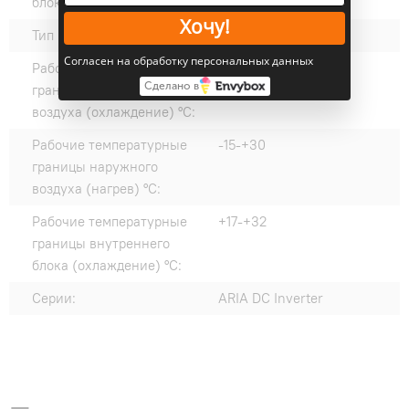
блока, дБ(А):
Хочу!
Тип компрессора:
Ротационный
Согласен на обработку персональных данных
Рабочие температурные
0-+53
Сделано в
границы наружного
воздуха (охлаждение) °C:
Рабочие температурные
-15-+30
границы наружного
воздуха (нагрев) °C:
Рабочие температурные
+17-+32
границы внутреннего
блока (охлаждение) °C:
Серии:
ARIA DC Inverter