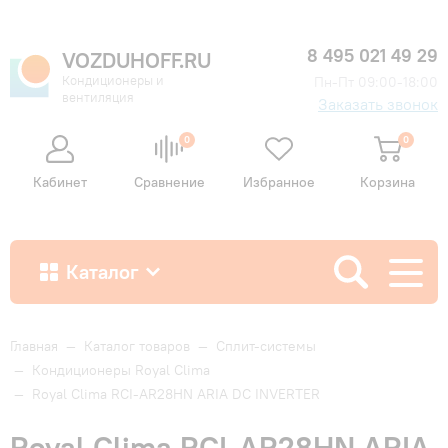
8 495 021 49 29
VOZDUHOFF.RU
Кондиционеры и
Пн-Пт 09:00-18:00
вентиляция
Заказать звонок
0
0
Кабинет
Сравнение
Избранное
Корзина
Каталог
Как купить
Главная
—
Каталог товаров
—
Сплит-системы
—
Кондиционеры Royal Clima
—
Royal Clima RCI-AR28HN ARIA DC INVERTER
Доставка и оплата
Royal Clima RCI-AR28HN ARIA