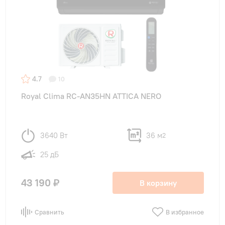
4.7
10
Royal Clima RC-AN35HN ATTICA NERO
3640 Вт
36 м
2
25 дБ
43 190 ₽
В корзину
Сравнить
В избранное