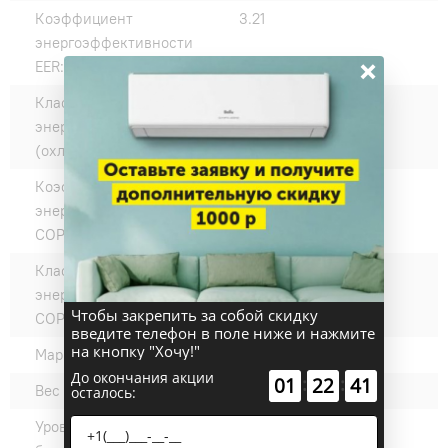
Коэффициент
3.21
энергоэффективности
×
EER:
Класс
A
энергоэффективности EER
(охлаждение):
Коэффициент
3.61
энергоэффективности
COP:
Класс
A
энергоэффективности
Чтобы закрепить за собой скидку
COP (нагрев):
введите телефон в поле ниже и нажмите
на кнопку "Хочу!"
Марка компрессора:
RECHI
До окончания акции
:
:
01
22
40
Вес внешнего блока, кг:
19.5
осталось:
Уровень шума наружного
49