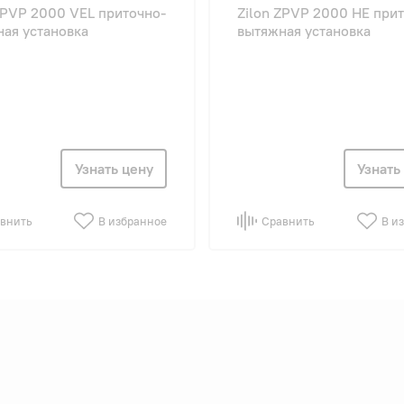
ZPVP 2000 VEL приточно-
Zilon ZPVP 2000 HE при
ая установка
вытяжная установка
Узнать цену
Узнать
внить
В избранное
Сравнить
В и