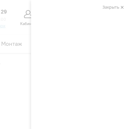
Закрыть
 29
0
0
:00
Кабинет
Сравнение
Избранное
Корзина
нок
Монтаж
Контакты
Акции
T