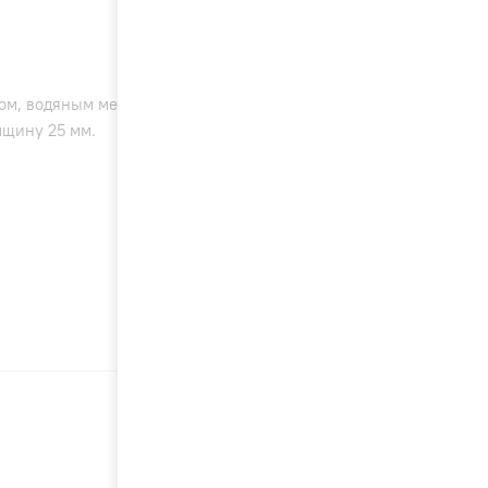
ром, водяным медно-алюминиевым, или
лщину 25 мм.