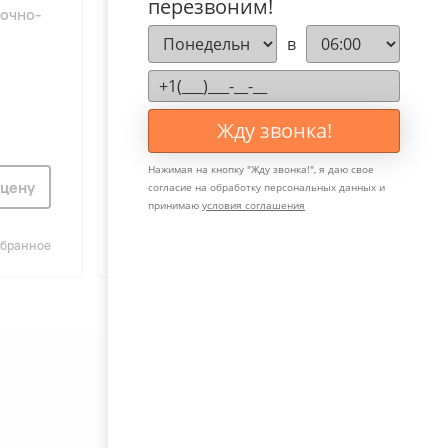
перезвоним!
точно-
Zilon ZPE-M 1200-9,0/3 INT
в
Жду звонка!
Нажимая на кнопку "
Жду звонка!
", я даю свое
 цену
Узнать цену
согласие на обработку персональных данных и
принимаю
условия соглашения
збранное
Сравнить
В избранное