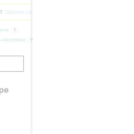
?
Сделаем скидку!
атно
?
 —
бесплатно
?
ре