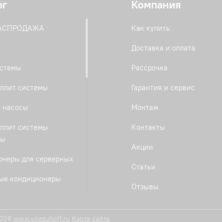
ог
Компания
РАСПРОДАЖА
Как купить
Доставка и оплата
истемы
Рассрочка
плит системы
Гарантия и сервис
 насосы
Монтаж
плит системы
Контакты
ты
Акции
онеры для серверных
Статьи
ые кондиционеры
Отзывы
е сплит-системы
ые сплит-системы
2026
www.vozduhoff.ru
Карта сайта