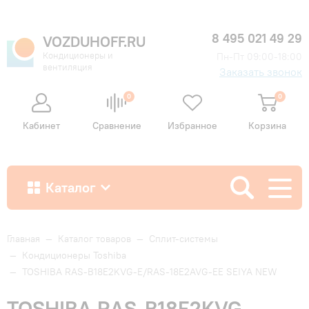
8 495 021 49 29
VOZDUHOFF.RU
Кондиционеры и
Пн-Пт 09:00-18:00
вентиляция
Заказать звонок
0
0
Кабинет
Сравнение
Избранное
Корзина
Каталог
Как купить
Главная
—
Каталог товаров
—
Сплит-системы
—
Кондиционеры Toshiba
—
TOSHIBA RAS-B18E2KVG-E/RAS-18E2AVG-EE SEIYA NEW
Доставка и оплата
TOSHIBA RAS-B18E2KVG-