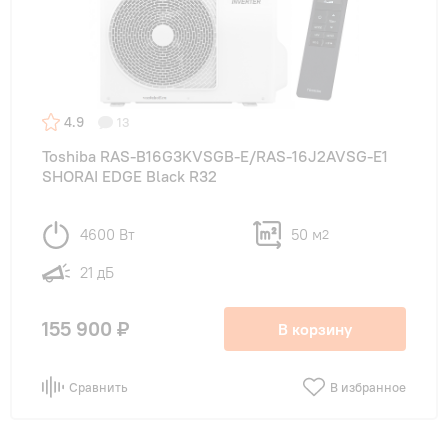
4.9
13
Toshiba RAS-B16G3KVSGB-E/RAS-16J2AVSG-E1
SHORAI EDGE Black R32
4600 Вт
50 м
2
21 дБ
155 900 ₽
В корзину
Сравнить
В избранное