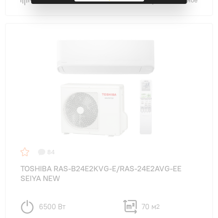
Сравнить
В избранное
84
TOSHIBA RAS-B24E2KVG-E/RAS-24E2AVG-EE
SEIYA NEW
6500 Вт
70 м
2