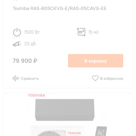
Toshiba RAS-B05CKVG-E/RAS-05CAVG-EE
1500 Вт
15 м
2
20 дБ
79 900 ₽
В корзину
Сравнить
В избранное