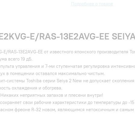
Подробнее о товаре
E2KVG-E/RAS-13E2AVG-EE SEIY
E/RAS-13E2AVG-EE от известного японского производителя Tos
ма всего 19 дБ.
пульта управления и 7-ми ступенчатая регулировка интенсивно
воздух в помещении оставался максимально чистым.
т-системы Toshiba серии Seiya 2 New не допускает скопления 
ность охлаждения и обогрева.
. Никаких неприятных запахов и плесени внутри!
охраняет свои рабочие характеристики до температуры до -15 
пасном фреоне R-32 новом, являющимся нетоксичным и самым