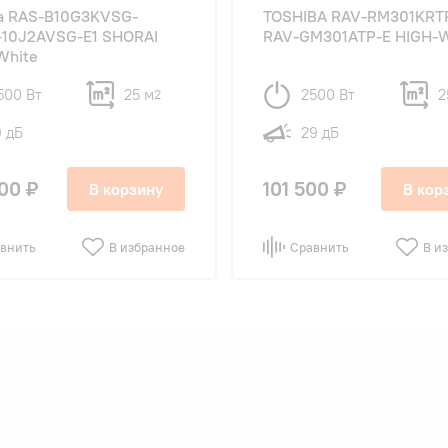
ba RAS-B10G3KVSG-
TOSHIBA RAV-RM301KRT
-10J2AVSG-E1 SHORAI
RAV-GM301ATP-E HIGH-
White
500 Вт
25 м
2500 Вт
2
2
9 дБ
29 дБ
00 ₽
101 500 ₽
В корзину
В кор
внить
В избранное
Сравнить
В и