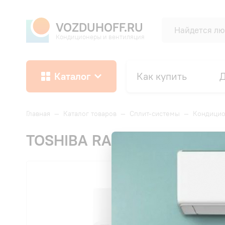
VOZDUHOFF.RU
Кондиционеры и вентиляция
Каталог
Как купить
Д
Главная
—
Каталог товаров
—
Сплит-системы
—
Кондицио
TOSHIBA RAS-B13E2KVG-E/