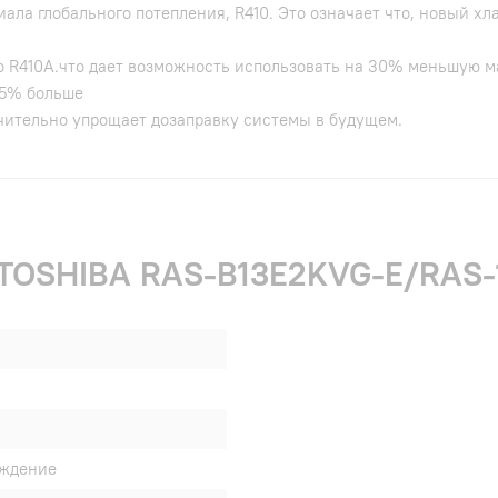
ала глобального потепления, R410. Это означает что, новый хл
го R410A.что дает возможность использовать на 30% меньшую м
 5% больше
ачительно упрощает дозаправку системы в будущем.
и TOSHIBA RAS-B13E2KVG-E/RAS
аждение