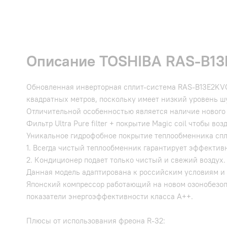
Описание TOSHIBA RAS-B13
Обновленная инверторная сплит-система RAS-B13E2KVG-
квадратных метров, поскольку имеет низкий уровень шу
Отличительной особенностью является наличие нового 
Фильтр Ultra Pure filter + покрытие Magic coil чтобы 
Уникальное гидрофобное покрытие теплообменника спли
1. Всегда чистый теплообменник гарантирует эффектив
2. Кондиционер подает только чистый и свежий воздух
Данная модель адаптирована к российским условиям и с
Японский компрессор работающий на новом озонобезо
показатели энергоэффективности класса А++.
Плюсы от использования фреона R-32: