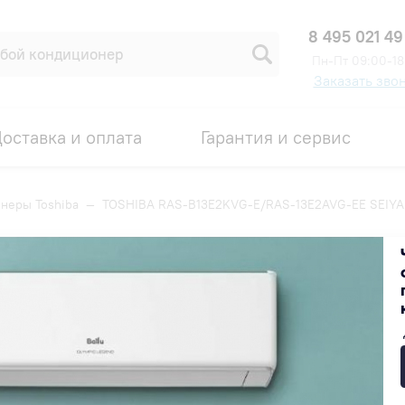
8 495 021 49
Пн-Пт 09:00-18
Заказать зво
оставка и оплата
Гарантия и сервис
неры Toshiba
—
TOSHIBA RAS-B13E2KVG-E/RAS-13E2AVG-EE SEIY
RAS-13E2AVG-EE SEIYA NEW
Код товара: 00002441
НОВИНКА
СКИДКА 18%
98 900 ₽
В наличии на складе