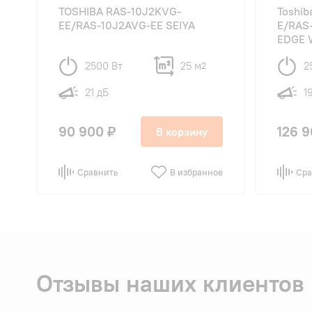
TOSHIBA RAS-10J2KVG-
Toshi
EE/RAS-10J2AVG-EE SEIYA
E/RAS
EDGE 
2500 Вт
25 м
2
2
21 дБ
1
90 900 ₽
126 9
В корзину
Сравнить
В избранное
Сра
Отзывы наших клиентов