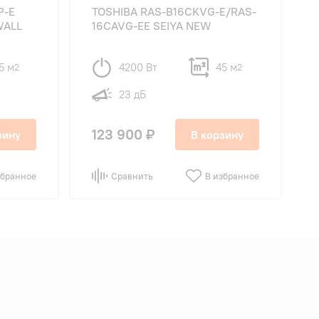
P-E
TOSHIBA RAS-B16CKVG-E/RAS-
WALL
16CAVG-EE SEIYA NEW
5 м
4200 Вт
45 м
2
2
23 дБ
123 900 ₽
зину
В корзину
збранное
Сравнить
В избранное