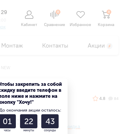
 29
0
0
:00
Кабинет
Сравнение
Избранное
Корзина
нок
Монтаж
Контакты
Акции
A NEW
Чтобы закрепить за собой
скидку введите телефон в
поле ниже и нажмите на
4.8
84
кнопку "Хочу!"
До окончания акции осталось:
01
22
42
Ваша персональная скидка
часы
минуты
секунды