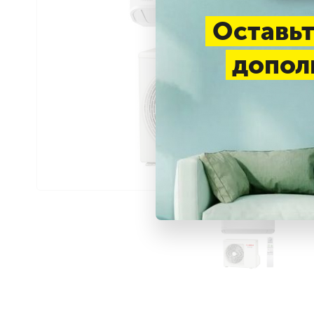
Оставьт
допол