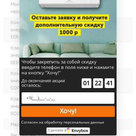
Монтажный размер
613
наружного блока, мм:
Коэффициент
3,68
энергоэффективности
EER:
Класс
A+++
энергоэффективности
Чтобы закрепить за собой скидку
SEER:
введите телефон в поле ниже и нажмите
на кнопку "Хочу!"
Коэффициент
4,08
До окончания акции
энергоэффективности
:
:
01
22
40
осталось:
COP:
Класс
A++
энергоэффективности
Хочу!
SCOP:
Согласен на обработку персональных данных
Марка компрессора:
Panasonic
Сделано в
Вес внешнего блока, кг:
40