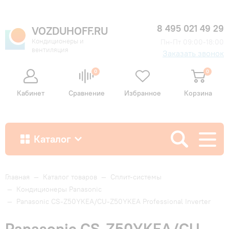
8 495 021 49 29
VOZDUHOFF.RU
Кондиционеры и
Пн-Пт 09:00-18:00
вентиляция
Заказать звонок
0
0
Кабинет
Сравнение
Избранное
Корзина
Каталог
Как купить
Главная
—
Каталог товаров
—
Сплит-системы
—
Кондиционеры Panasonic
—
Panasonic CS-Z50YKEA/CU-Z50YKEA Professional Inverter
Доставка и оплата
Panasonic CS-Z50YKEA/CU-