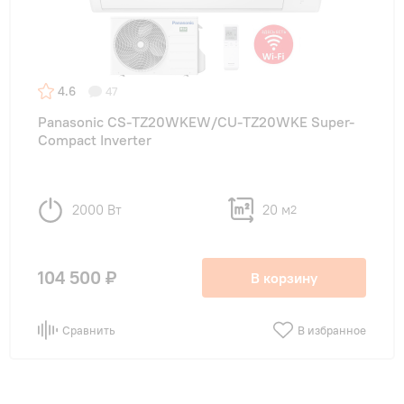
4.6
47
Panasonic CS-TZ20WKEW/CU-TZ20WKE Super-
Compact Inverter
2000 Вт
20 м
2
104 500 ₽
В корзину
Сравнить
В избранное