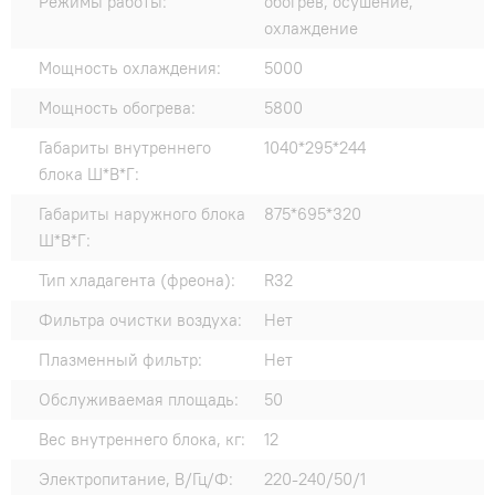
Режимы работы:
обогрев, осушение,
охлаждение
Мощность охлаждения:
5000
Мощность обогрева:
5800
Габариты внутреннего
1040*295*244
блока Ш*В*Г:
Габариты наружного блока
875*695*320
Ш*В*Г:
Тип хладагента (фреона):
R32
Фильтра очистки воздуха:
Нет
Плазменный фильтр:
Нет
Обслуживаемая площадь:
50
Вес внутреннего блока, кг:
12
Электропитание, В/Гц/Ф:
220-240/50/1