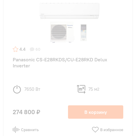
4.4
60
Panasonic CS-E28RKDS/CU-E28RKD Delux
Inverter
7650 Вт
75 м
2
274 800 ₽
В корзину
Сравнить
В избранное