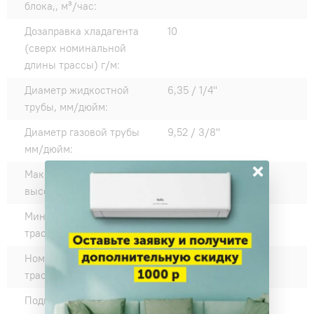
блока,, м³/час:
Дозаправка хладагента
10
(сверх номинальной
длины трассы) г/м:
Диаметр жидкостной
6,35 / 1/4"
трубы, мм/дюйм:
Диаметр газовой трубы
9,52 / 3/8"
мм/дюйм:
×
Максимальный перепад
15
высот:
Минимальная длина
3
трассы, м:
Номинальная длина
7,5
трассы, м:
Подключение
Внутренний блок