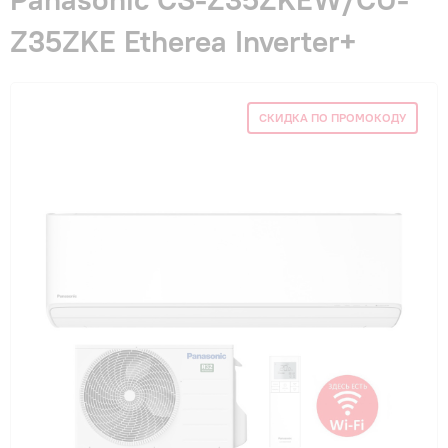
Гарантия и сервис
Z35ZKE Etherea Inverter+
Монтаж
СКИДКА ПО ПРОМОКОДУ
Контакты
Акции