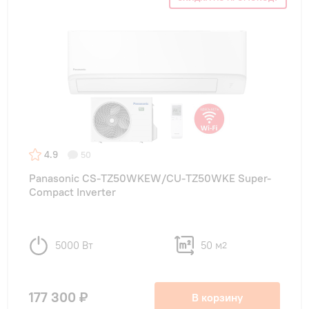
4.9
50
Panasonic CS-TZ50WKEW/CU-TZ50WKE Super-
Compact Inverter
5000 Вт
50 м
2
177 300 ₽
В корзину