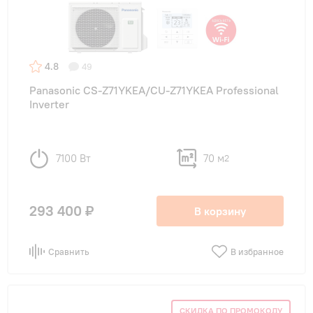
4.8
49
Panasonic CS-Z71YKEA/CU-Z71YKEA Professional
Inverter
7100 Вт
70 м
2
293 400 ₽
В корзину
Сравнить
В избранное
СКИДКА ПО ПРОМОКОДУ