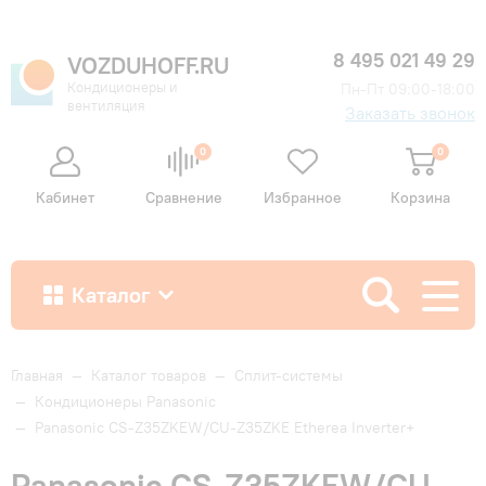
8 495 021 49 29
VOZDUHOFF.RU
Кондиционеры и
Пн-Пт 09:00-18:00
вентиляция
Заказать звонок
0
0
Кабинет
Сравнение
Избранное
Корзина
Каталог
Как купить
Главная
—
Каталог товаров
—
Сплит-системы
—
Кондиционеры Panasonic
—
Panasonic CS-Z35ZKEW/CU-Z35ZKE Etherea Inverter+
Доставка и оплата
Panasonic CS-Z35ZKEW/CU-