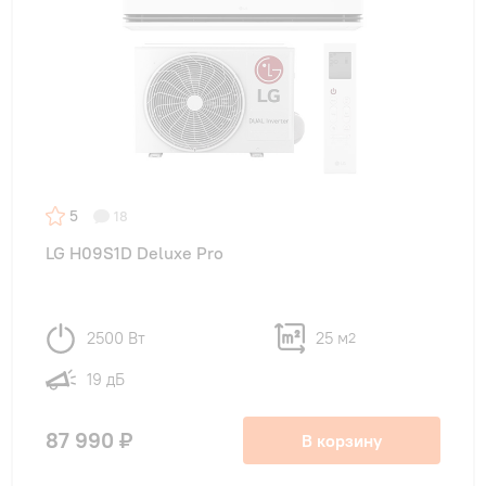
5
18
LG H09S1D Deluxe Pro
2500 Вт
25 м
2
19 дБ
87 990 ₽
В корзину