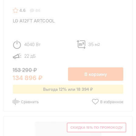
4.6
86
LG A12FT ARTCOOL
4040 Вт
35 м
2
22 дБ
153 290 ₽
В корзину
134 896 ₽
Выгода 12% или 18 394 ₽
Сравнить
В избранное
СКИДКА 15% ПО ПРОМОКОДУ