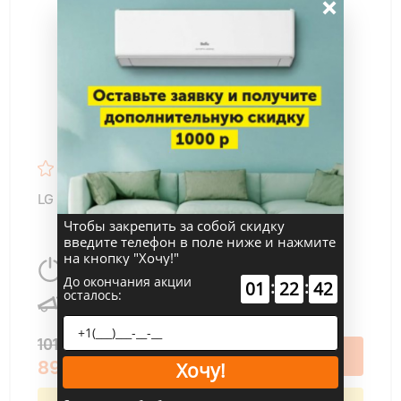
×
5
65
LG AP12RT Air PuriCare
Чтобы закрепить за собой скидку
введите телефон в поле ниже и нажмите
на кнопку "Хочу!"
3500 Вт
35 м
2
До окончания акции
:
:
01
22
42
осталось:
21 дБ
101 990 ₽
В корзину
89 752 ₽
Хочу!