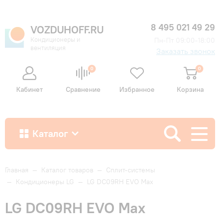
8 495 021 49 29
VOZDUHOFF.RU
Кондиционеры и
Пн-Пт 09:00-18:00
вентиляция
Заказать звонок
0
0
Кабинет
Сравнение
Избранное
Корзина
Каталог
Как купить
Главная
—
Каталог товаров
—
Сплит-системы
—
Кондиционеры LG
—
LG DC09RH EVO Max
Доставка и оплата
LG DC09RH EVO Max