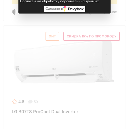
Выгода 12% или 12 238 ₽
Согласен на обработку персональных данных
Сделано в
Сравнить
В избранное
ХИТ
СКИДКА 15% ПО ПРОМОКОДУ
4.8
59
LG B07TS ProCool Dual Inverter