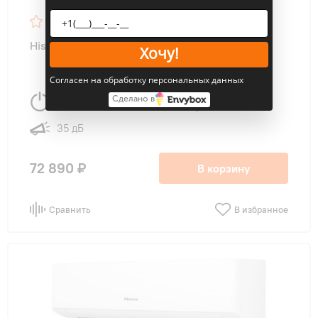
36
Hisense AS-24HR4RBADC00 Neo Classic A R32
Хочу!
Согласен на обработку персональных данных
Сделано в
6800 Вт
75 м
2
35 дБ
72 890 ₽
В корзину
Сравнить
В избранное