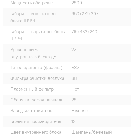
Мощность обогрева:
2800
Габариты внутреннего
950x272x207
блока Ш*В*Г:
Габариты наружного блока
715x482x240
Ш*В*Г:
Уровень шума
22
внутреннего блока дБ:
Тип хладагента (фреона):
R32
Фильтра очистки воздуха:
88
Плазменный фильтр:
Нет
Обслуживаемая площадь:
28
Завод-изготовитель:
Hisense
Гарантия производителя:
12
Цвет внутреннего блока:
Шампань/бежевый