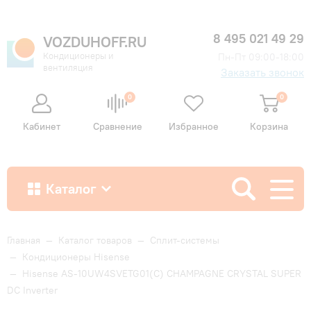
8 495 021 49 29
VOZDUHOFF.RU
Кондиционеры и
Пн-Пт 09:00-18:00
вентиляция
Заказать звонок
0
0
Кабинет
Сравнение
Избранное
Корзина
Каталог
Как купить
Главная
—
Каталог товаров
—
Сплит-системы
—
Кондиционеры Hisense
—
Hisense AS-10UW4SVETG01(С) CHAMPAGNE CRYSTAL SUPER
Доставка и оплата
DC Inverter