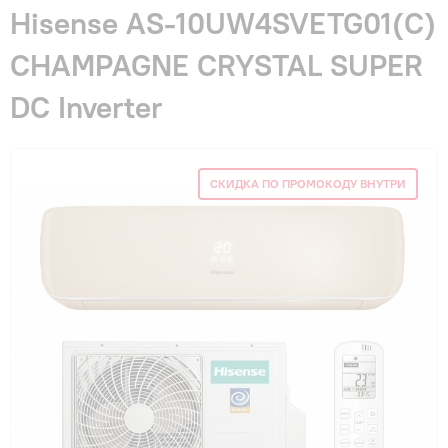
Гарантия и сервис
Hisense AS-10UW4SVETG01(С)
CHAMPAGNE CRYSTAL SUPER
Монтаж
DC Inverter
Контакты
СКИДКА ПО ПРОМОКОДУ ВНУТРИ
Акции