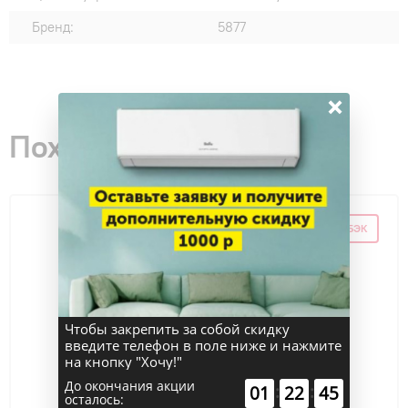
Бренд:
5877
×
Похожие товары
СУПЕР КЭШБЭК
Чтобы закрепить за собой скидку
введите телефон в поле ниже и нажмите
на кнопку "Хочу!"
До окончания акции
:
:
01
22
44
осталось: