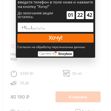
введите телефон в поле ниже и нажмите
на кнопку "Хочу!"
До окончания акции
:
:
01
22
41
осталось:
Хочу!
4.7
41
Согласен на обработку персональных данных
Hisense AS-11UW4RYDDB05 Smart DC inverter
Сделано в
R32
3300 Вт
30 м
2
24 дБ
40 190 ₽
В корзину