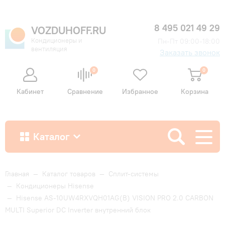
8 495 021 49 29
VOZDUHOFF.RU
Кондиционеры и
Пн-Пт 09:00-18:00
вентиляция
Заказать звонок
0
0
Кабинет
Сравнение
Избранное
Корзина
Каталог
Как купить
Главная
—
Каталог товаров
—
Сплит-системы
—
Кондиционеры Hisense
—
Hisense AS-10UW4RXVQH01AG(B) VISION PRO 2.0 CARBON
Доставка и оплата
MULTI Superior DC Inverter внутренний блок