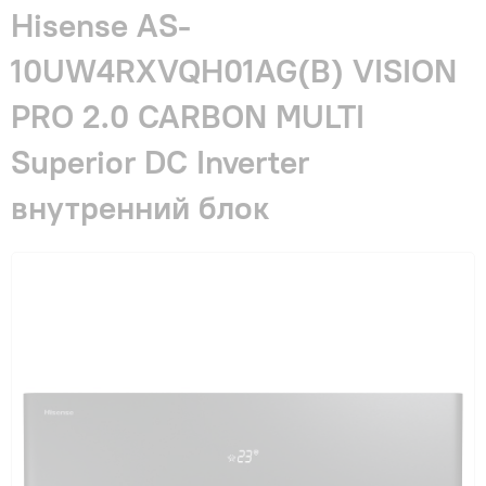
Гарантия и сервис
Hisense AS-
10UW4RXVQH01AG(B) VISION
Монтаж
PRO 2.0 CARBON MULTI
Superior DC Inverter
Контакты
внутренний блок
Акции