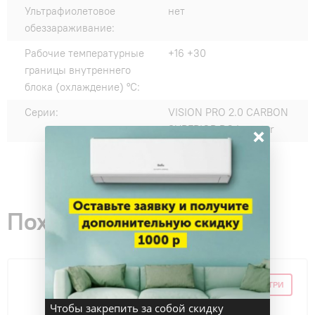
Ультрафиолетовое
нет
обеззараживание:
Рабочие температурные
+16 +30
границы внутреннего
блока (охлаждение) °C:
Серии:
VISION PRO 2.0 CARBON
×
SUPERIOR DC Inverter
Похожие товары
СКИДКА ПО ПРОМОКОДУ ВНУТРИ
Чтобы закрепить за собой скидку