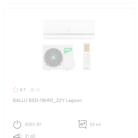
4.7
16
BALLU BSD-18HN1_22Y Lagoon
4980 Вт
54 м
2
31 дБ