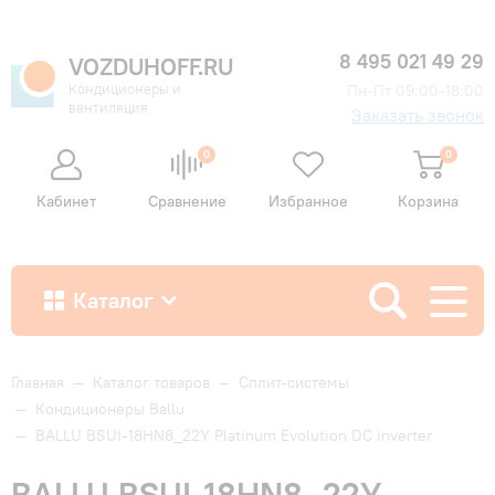
8 495 021 49 29
VOZDUHOFF.RU
Кондиционеры и
Пн-Пт 09:00-18:00
вентиляция
Заказать звонок
0
0
Кабинет
Сравнение
Избранное
Корзина
Каталог
Как купить
Главная
—
Каталог товаров
—
Сплит-системы
—
Кондиционеры Ballu
—
BALLU BSUI-18HN8_22Y Platinum Evolution DC inverter
Доставка и оплата
BALLU BSUI-18HN8_22Y