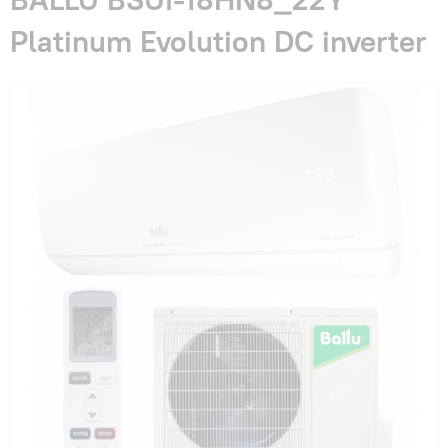
Гарантия и сервис
Platinum Evolution DC inverter
Монтаж
Контакты
Акции