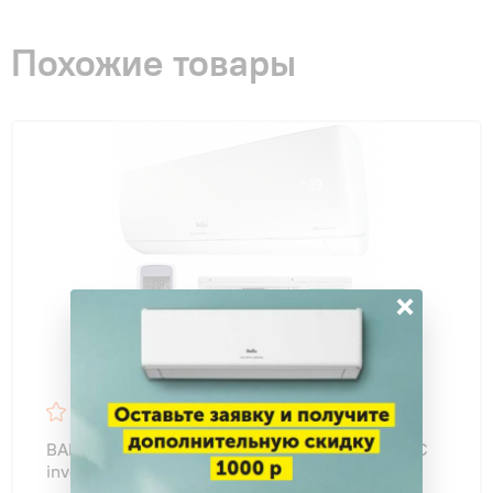
Похожие товары
×
16
BALLU BSUI-09HN8_22Y Platinum Evolution DC
inverter