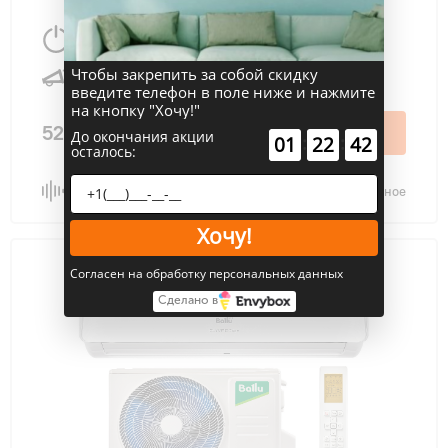
2700 Вт
27 м
2
Чтобы закрепить за собой скидку
19 дБ
введите телефон в поле ниже и нажмите
на кнопку "Хочу!"
52 990 ₽
В корзину
До окончания акции
:
:
01
22
41
осталось:
Сравнить
В избранное
Хочу!
Согласен на обработку персональных данных
Сделано в