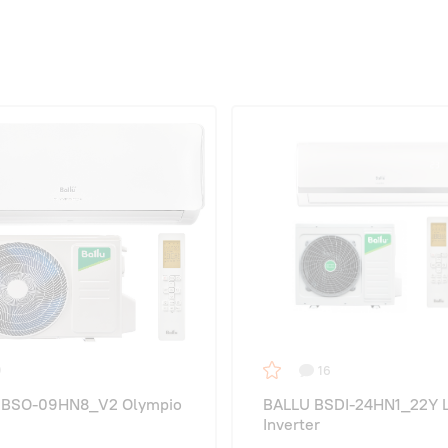
16
 BSO-09HN8_V2 Olympio
BALLU BSDI-24HN1_22Y 
Inverter