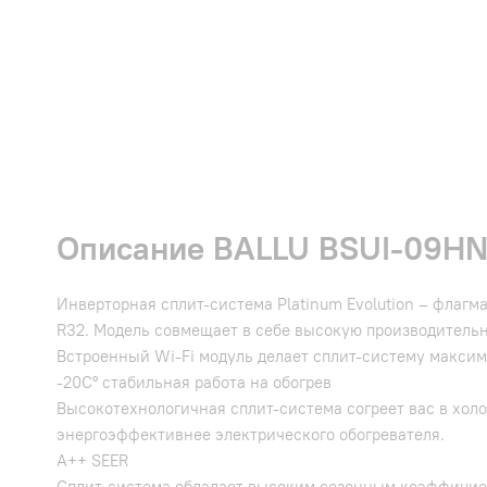
Описание BALLU BSUI-09HN8_
Инверторная сплит-система Platinum Evolution – флаг
R32. Модель совмещает в себе высокую производительно
Встроенный Wi-Fi модуль делает сплит-систему максим
-20С° стабильная работа на обогрев
Высокотехнологичная сплит-система согреет вас в холод
энергоэффективнее электрического обогревателя.
A++ SEER
Сплит-система обладает высоким сезонным коэффициен