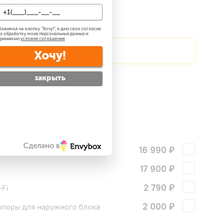
о 59 м2
До 72 м2
ажимая на кнопку "
Хочу!
", я даю свое согласие
а обработку моих персональных данных и
принимаю
условия соглашения
?
Сделаем скидку!
Хочу!
закрыть
атно
?
 —
бесплатно
?
ги
Сделано в
16 990 ₽
17 900 ₽
2 790 ₽
Fi
2 000 ₽
поры для наружного блока