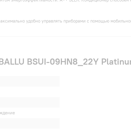
максимально удобно управлять приборами с помощью мобильног
BALLU BSUI-09HN8_22Y Platinum 
аждение