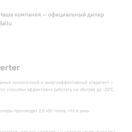
Наша компания — официальный дилер
Ballu
erter
е самый экологичный и энергоэффективный хладагент –
ion способен эффективно работать на обогрев до -20°С.
неры производят 2,6 кВт тепла, что в разы
оздавать для вас комфортные условия круглый год при