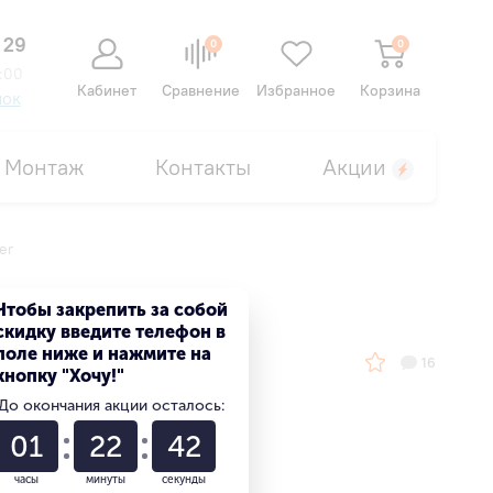
 29
0
0
:00
Кабинет
Сравнение
Избранное
Корзина
нок
Монтаж
Контакты
Акции
er
Чтобы закрепить за собой
скидку введите телефон в
поле ниже и нажмите на
16
кнопку "Хочу!"
До окончания акции осталось:
01
22
41
часы
минуты
секунды