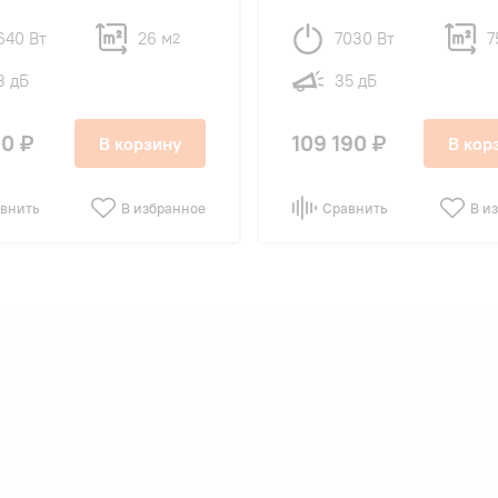
640 Вт
26 м
7030 Вт
7
2
3 дБ
35 дБ
0 ₽
109 190 ₽
В корзину
В кор
внить
В избранное
Сравнить
В и