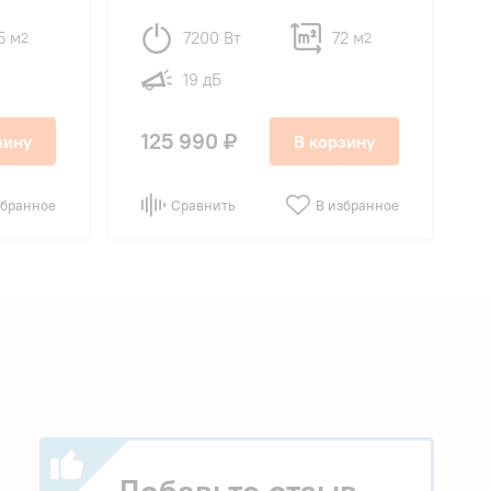
5 м
7200 Вт
72 м
2
2
19 дБ
125 990 ₽
зину
В корзину
збранное
Сравнить
В избранное