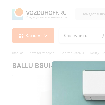
VOZDUHOFF.RU
Кондиционеры и вентиляция
Каталог
Как купить
Д
Главная
—
Каталог товаров
—
Сплит-системы
—
Кондицио
BALLU BSUI-09HN8_22Y Plati