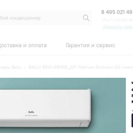
8 495 021 49
Пн-Пт 09:00-18
Заказать зво
оставка и оплата
Гарантия и сервис
неры Ballu
—
BALLU BSUI-09HN8_22Y Platinum Evolution DC invert
num Evolution DC inverter
Код товара: 00002653
52 990 ₽
В наличии на складе