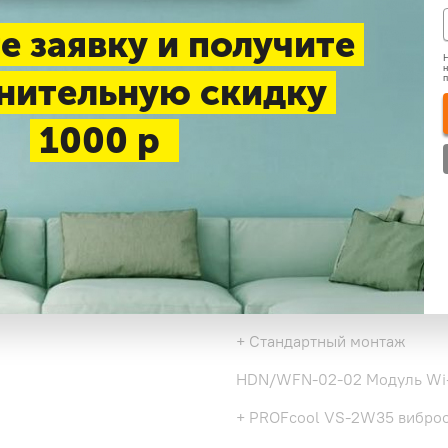
До 27 м2
До 35 м2
Д
е заявку и получите
Н
н
нительную скидку
Нашли дешевле
1000 р
Доставка 1-3 дня —
беспл
Самовывоз в будние дни
Дополнительные услу
+ Стандартный монтаж
+ Стандартный монтаж
HDN/WFN-02-02 Модуль Wi-
+ PROFcool VS-2W35 виброо