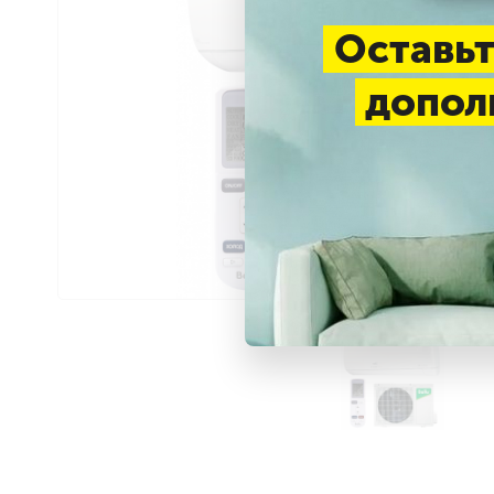
Оставьт
допол