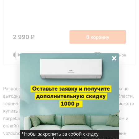
для погреба
(1)
на дачу
(1)
2 990 ₽
В корзину
×
Сравнить
В избранное
Расходные материалы для кондиционеров для погреба по
выгодным ценам с быстрой доставкой по Москве и области,
технические характеристики , отзывы и скидки. Вы можете
купить Расходные материалы для кондиционеров для
погреба и оплатить наличными, безналичным расчетом и
онлайн прямо сейчас. Наш магазин кондиционеров
vozduhoff.ru поможет с установкой кондиционера в день
Чтобы закрепить за собой скидку