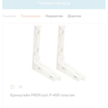
Показать фильтр
Сначала:
Популярные
Недорогие
Дорогие
Цена
От
До
Назначение
в детскую
(1)
в спальню
(1)
для квартиры
(1)
Кронштейн PROFcool P-450 пластик
для офиса
(1)