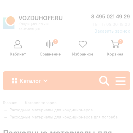
8 495 021 49 29
VOZDUHOFF.RU
Кондиционеры и
Пн-Пт 09:00-18:00
вентиляция
Заказать звонок
0
0
Кабинет
Сравнение
Избранное
Корзина
Каталог
Как купить
Главная
—
Каталог товаров
—
Расходные материалы для кондиционеров
—
Расходные материалы для кондиционеров для погреба
Доставка и оплата
Расходные материалы для