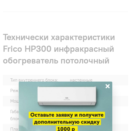
Технически характеристики
Frico HP300 инфракрасный
обогреватель потолочный
Тип внутреннего блока:
настенные
×
Режимы работы:
обогрев
Мощность обогрева:
300
Габариты внутреннего
595*50*595
блока Ш*В*Г:
Плазменный фильтр:
Нет