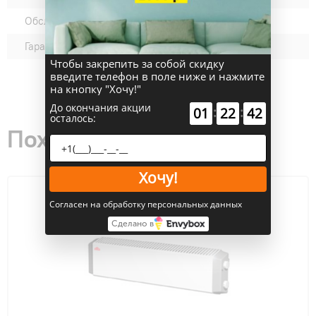
Обслуживаемая площадь:
3
Гарантия производителя:
12
Чтобы закрепить за собой скидку
введите телефон в поле ниже и нажмите
на кнопку "Хочу!"
До окончания акции
:
:
01
22
41
осталось:
Похожие товары
Хочу!
Согласен на обработку персональных данных
Сделано в