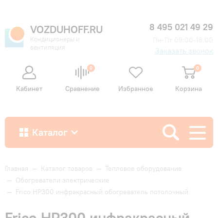
8 495 021 49 29
VOZDUHOFF.RU
Кондиционеры и
Пн-Пт 09:00-18:00
вентиляция
Заказать звонок
0
0
Кабинет
Сравнение
Избранное
Корзина
Каталог
Как купить
Главная
—
Каталог товаров
—
Тепловое оборудование
—
Обогреватели электрические
—
Frico HP300 инфракрасный обогреватель потолочный
Доставка и оплата
Frico HP300 инфракрасный