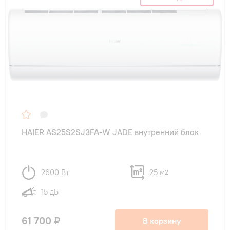
HAIER AS25S2SJ3FA-W JADE внутренний блок
2600 Вт
25 м
2
15 дБ
61 700 ₽
В корзину