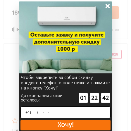
×
169 200 ₽
В корзину
Сравнить
В избранное
ПРОМОКОД HAIER25
Чтобы закрепить за собой скидку
введите телефон в поле ниже и нажмите
на кнопку "Хочу!"
До окончания акции
:
:
01
22
41
осталось:
Хочу!
HAIER AS35S2SJ3FA-S JADE внутренний блок