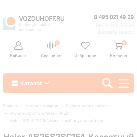
8 495 021 49 29
VOZDUHOFF.RU
Кондиционеры и
Пн-Пт 09:00-18:00
вентиляция
Заказать звонок
0
0
Кабинет
Сравнение
Избранное
Корзина
Каталог
Как купить
Главная
—
Каталог товаров
—
Мульти-сплит системы
—
Мульти-сплит системы HAIER
—
Haier AB25S2SC1FA Кассетный внутренний блок
Доставка и оплата
Haier AB25S2SC1FA Кассетный