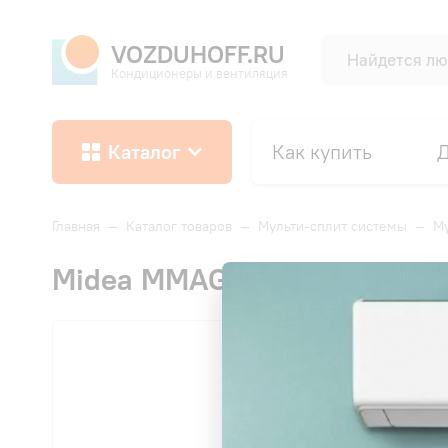
VOZDUHOFF.RU
Кондиционеры и вентиляция
Каталог
Как купить
Д
Главная
—
Каталог товаров
—
Мульти-сплит системы
—
Му
Midea MMAG2-12N8D0-I внутр