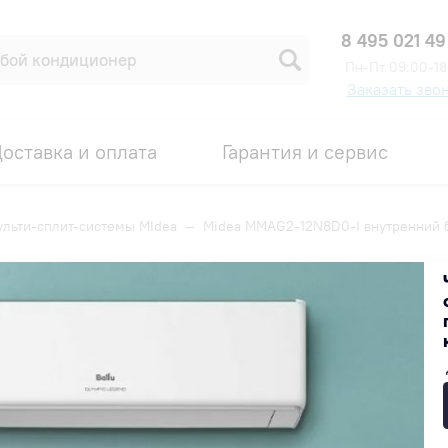
8 495 021 49
Пн-Пт 09:00-18
Заказать зво
оставка и оплата
Гарантия и сервис
льти-сплит-системы MIdea
—
Midea MMAG2-12N8D0-I внутренний бл
енний блок Unlimited DC inver
Код товара: 00005523
19 300 ₽
В наличии на складе