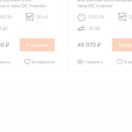
ного типа DC inverter
типа DC inverter
050 Вт
20 м
5200 Вт
5
2
9 дБ
26 дБ
00 ₽
49 070 ₽
В корзину
В кор
внить
В избранное
Сравнить
В и