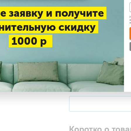
До 25 м2
До 35 м2
Д
е заявку и получите
Н
н
нительную скидку
Нашли дешевле
1000 р
Доставка 1-3 дня —
беспл
Самовывоз в будние дни
Купить в 1 клик
Коротко о това