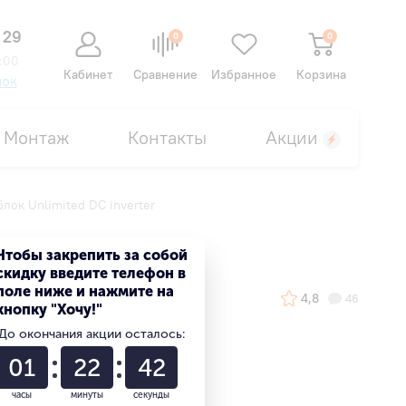
 29
0
0
:00
Кабинет
Сравнение
Избранное
Корзина
нок
Монтаж
Контакты
Акции
ок Unlimited DC inverter
ter
Чтобы закрепить за собой
скидку введите телефон в
поле ниже и нажмите на
4,8
46
кнопку "Хочу!"
До окончания акции осталось:
01
22
41
часы
минуты
секунды