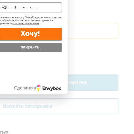
о 50 м2
До 70 м2
ажимая на кнопку "
Хочу!
", я даю свое согласие
а обработку моих персональных данных и
принимаю
условия соглашения
?
Сделаем скидку!
Хочу!
закрыть
атно
?
 —
бесплатно
?
В корзину
Сделано в
Вызвать замерщика
ре