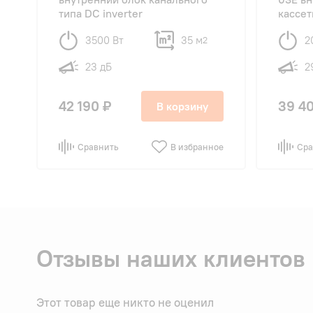
типа DC inverter
кассет
3500 Вт
35 м
2
2
23 дБ
2
42 190 ₽
39 4
В корзину
Сравнить
В избранное
Сра
Отзывы наших клиентов
Этот товар еще никто не оценил