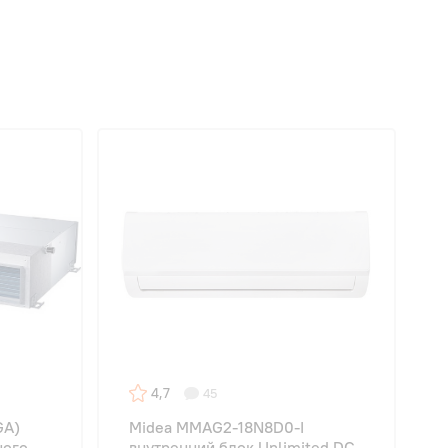
4,7
45
GA)
Midea MMAG2-18N8D0-I
ного
внутренний блок Unlimited DC