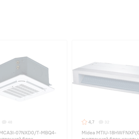
4,7
48
32
 MCA3I-07NXD0/T-MBQ4-
Midea MTIU-18HWFNXP(
утренний блок
внутренний блок каналь