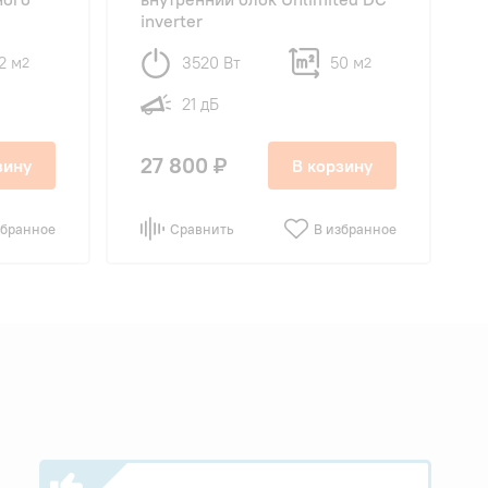
inverter
2 м
3520 Вт
50 м
2
2
21 дБ
27 800 ₽
зину
В корзину
збранное
Сравнить
В избранное