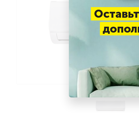
Оставьт
допол