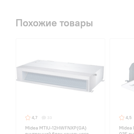
Похожие товары
4,7
4,5
33
Midea MTIU-12HWFNXP(GA)
Midea
внутренний блок канального
03E вн