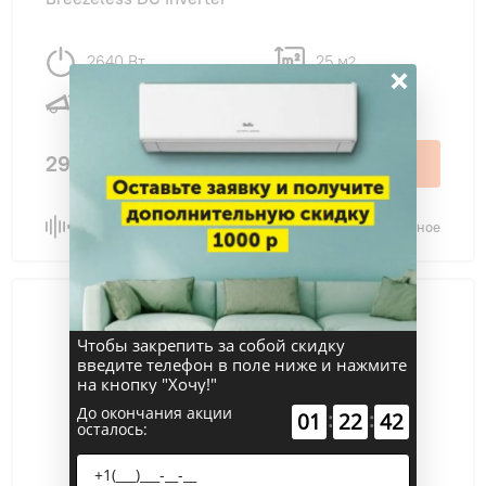
2640 Вт
25 м
2
×
20 дБ
29 500 ₽
В корзину
Сравнить
В избранное
Чтобы закрепить за собой скидку
введите телефон в поле ниже и нажмите
на кнопку "Хочу!"
До окончания акции
:
:
01
22
41
осталось: