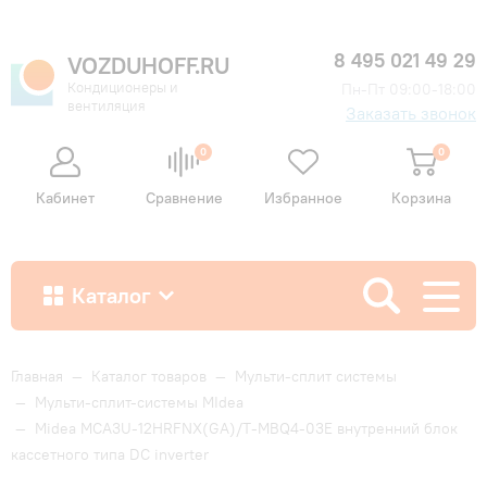
8 495 021 49 29
VOZDUHOFF.RU
Кондиционеры и
Пн-Пт 09:00-18:00
вентиляция
Заказать звонок
0
0
Кабинет
Сравнение
Избранное
Корзина
Каталог
Как купить
Главная
—
Каталог товаров
—
Мульти-сплит системы
—
Мульти-сплит-системы MIdea
—
Midea MCA3U-12HRFNX(GA)/T-MBQ4-03E внутренний блок
Доставка и оплата
кассетного типа DC inverter