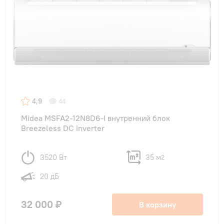
4,9
44
Midea MSFA2-12N8D6-I внутренний блок
Breezeless DC inverter
3520 Вт
35 м
2
20 дБ
32 000 ₽
В корзину