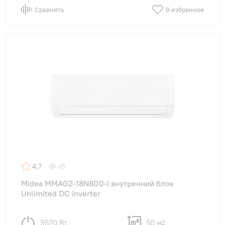
Сравнить
В избранное
4,7
45
Midea MMAG2-18N8D0-I внутренний блок
Unlimited DC inverter
3520 Вт
50 м
2