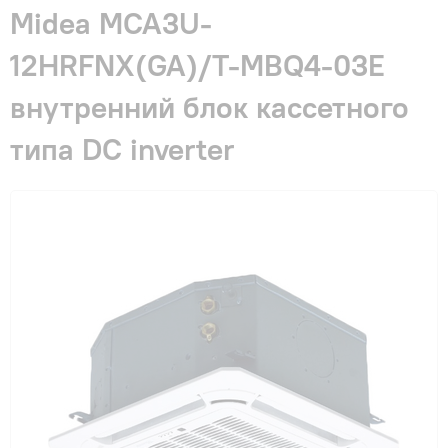
Гарантия и сервис
Midea MCA3U-
12HRFNX(GA)/T-MBQ4-03E
Монтаж
внутренний блок кассетного
типа DC inverter
Контакты
Акции