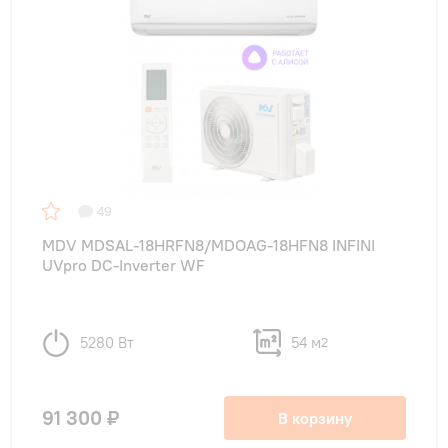
49
MDV MDSAL-18HRFN8/MDOAG-18HFN8 INFINI
UVpro DC-Inverter WF
5280 Вт
54 м
2
91 300 ₽
В корзину