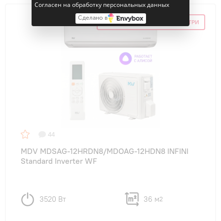
Согласен на обработку персональных данных
Сделано в
СКИДКА ПО ПРОМОКОДУ ВНУТРИ
44
MDV MDSAG-12HRDN8/MDOAG-12HDN8 INFINI
Standard Inverter WF
3520 Вт
36 м
2