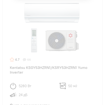
4.7
66
Kentatsu KSGY53HZRN1/KSRY53HZRN1 Yumo
Inverter
5280 Вт
50 м
2
24 дБ