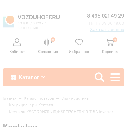
8 495 021 49 29
VOZDUHOFF.RU
Кондиционеры и
Пн-Пт 09:00-18:00
вентиляция
Заказать звонок
0
0
Кабинет
Сравнение
Избранное
Корзина
Каталог
Как купить
Главная
—
Каталог товаров
—
Сплит-системы
—
Кондиционеры Kentatsu
—
Kentatsu KSGTI70HZRN1R/KSRTI70HZRN1R TIBA Inverter
Доставка и оплата
Kentatsu