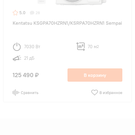
5.0
28
Kentatsu KSGPA70HZRN1/KSRPA70HZRN1 Sempai
7030 Вт
70 м
2
21 дБ
125 490 ₽
В корзину
Сравнить
В избранное