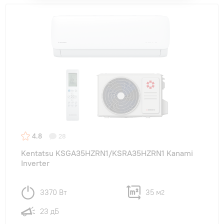
4.8
28
Kentatsu KSGA35HZRN1/KSRA35HZRN1 Kanami
Inverter
3370 Вт
35 м
2
23 дБ