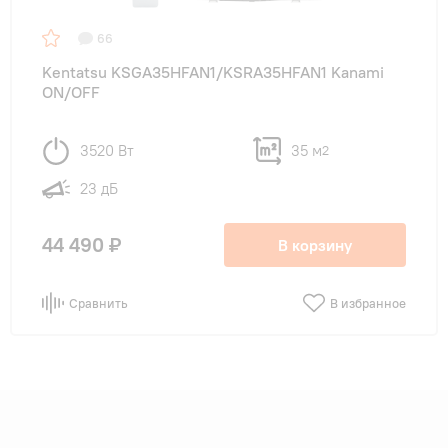
66
Kentatsu KSGA35HFAN1/KSRA35HFAN1 Kanami
ON/OFF
3520 Вт
35 м
2
23 дБ
44 490 ₽
В корзину
Сравнить
В избранное