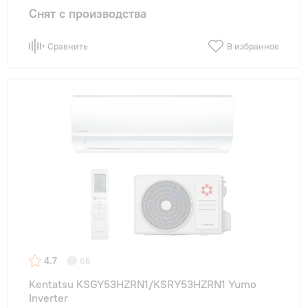
Снят с производства
Сравнить
В избранное
4.7
66
Kentatsu KSGY53HZRN1/KSRY53HZRN1 Yumo
Inverter