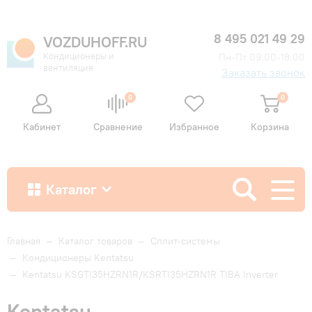
8 495 021 49 29
VOZDUHOFF.RU
Кондиционеры и
Пн-Пт 09:00-18:00
вентиляция
Заказать звонок
0
0
Кабинет
Сравнение
Избранное
Корзина
Каталог
Как купить
Главная
—
Каталог товаров
—
Сплит-системы
—
Кондиционеры Kentatsu
—
Kentatsu KSGTI35HZRN1R/KSRTI35HZRN1R TIBA Inverter
Доставка и оплата
Kentatsu