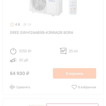
4.8
24
GREE GWH12AABXB-K3NNA2B BORA
3250 Вт
35 м
2
30 дБ
64 930 ₽
В корзину
Сравнить
В избранное