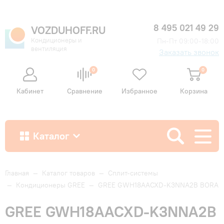
8 495 021 49 29
VOZDUHOFF.RU
Кондиционеры и
Пн-Пт 09:00-18:00
вентиляция
Заказать звонок
0
0
Кабинет
Сравнение
Избранное
Корзина
Каталог
Как купить
Главная
—
Каталог товаров
—
Сплит-системы
—
Кондиционеры GREE
—
GREE GWH18AACXD-K3NNA2B BORA
Доставка и оплата
GREE GWH18AACXD-K3NNA2B