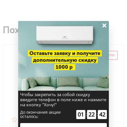
×
Похожие товары
СКИДКА ПО ПРОМОКОДУ ВНУТРИ
Чтобы закрепить за собой скидку
введите телефон в поле ниже и нажмите
на кнопку "Хочу!"
До окончания акции
:
:
01
22
41
осталось: