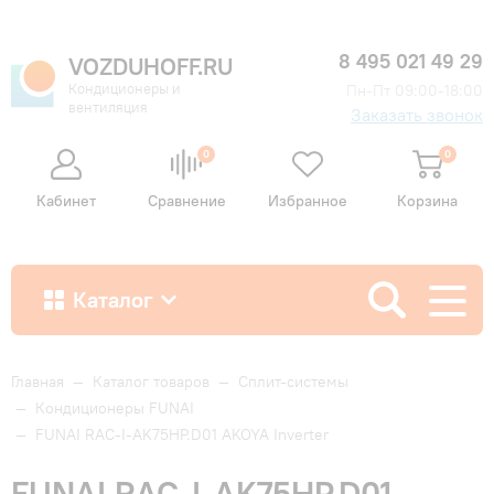
8 495 021 49 29
VOZDUHOFF.RU
Кондиционеры и
Пн-Пт 09:00-18:00
вентиляция
Заказать звонок
0
0
Кабинет
Сравнение
Избранное
Корзина
Каталог
Как купить
Главная
—
Каталог товаров
—
Сплит-системы
—
Кондиционеры FUNAI
—
FUNAI RAC-I-AK75HP.D01 AKOYA Inverter
Доставка и оплата
FUNAI RAC-I-AK75HP.D01