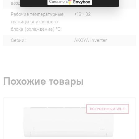
Сделано в
воздуха (нагрев) °C:
Рабочие температурные
+16 +32
границы внутреннего
блока (охлаждение) °C:
Серии:
AKOYA Inverter
Похожие товары
ВСТРОЕННЫЙ WI-FI