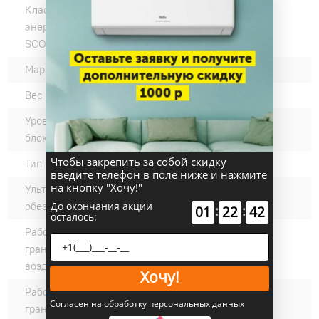
Класс
A++
энергоэффективности
SCOP:
Марка компрессора:
GMCC
Вес внешнего блока, кг:
41
Уровень шума наружного
60
блока, дБ(А):
Чтобы закрепить за собой скидку
Тип компрессора:
Ротационный
введите телефон в поле ниже и нажмите
на кнопку "Хочу!"
Ультрафиолетовое
нет
До окончания акции
обеззараживание:
:
:
01
22
41
осталось:
Рабочие температурные
-15 +50
границы наружного
воздуха (охлаждение) °C:
Хочу!
Рабочие температурные
-25 +24
Согласен на обработку персональных данных
границы наружного