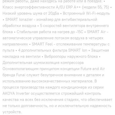
режим работы, даже находясь на работе или в поездке. •
Класс энергоэффективности А/EU ERP A++ (модели 55, 75) •
Низкий уровень шума от 20дБа • Встроенный Wi-Fi-модуль
• SMART Ionazier - ионайзер для антибактериальной
обработки воздуха • 5 скоростей вентилятора внутреннего
блока • Стабильная работа на нагрев до -15С • SMART Air -
автоматическое управление потоком воздуха в четырех
направлениях • SMART Feel - отслеживание температуры с
пульта • 4 дополнительных фильтра SMART Ion • Защитная
накладка на вентили • Виброопоры наружного блока •
Дополнительная шумоизоляция компрессора
Основополагающим принципом концепции Future and Air
бренда Funai служит безупречное внимание к деталям и
использованию высококачественных материалов. В
процессе производства каждого кондиционера из серии
AKOYA Inverter осуществляется строжайший контроль
качества на всех без исключения стадиях, что обеспечивает
не только долговечность, но и исключительную надежность
устройств.