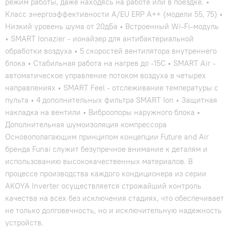
режим работы, даже находясь на работе или в поездке. •
Класс энергоэффективности А/EU ERP A++ (модели 55, 75) •
Низкий уровень шума от 20дБа • Встроенный Wi-Fi-модуль
• SMART Ionazier - ионайзер для антибактериальной
обработки воздуха • 5 скоростей вентилятора внутреннего
блока • Стабильная работа на нагрев до -15С • SMART Air -
автоматическое управление потоком воздуха в четырех
направлениях • SMART Feel - отслеживание температуры с
пульта • 4 дополнительных фильтра SMART Ion • Защитная
накладка на вентили • Виброопоры наружного блока •
Дополнительная шумоизоляция компрессора
Основополагающим принципом концепции Future and Air
бренда Funai служит безупречное внимание к деталям и
использованию высококачественных материалов. В
процессе производства каждого кондиционера из серии
AKOYA Inverter осуществляется строжайший контроль
качества на всех без исключения стадиях, что обеспечивает
не только долговечность, но и исключительную надежность
устройств.