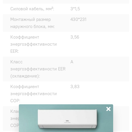
Силовой кабель, мм²:
3*1,5
Монтажный размер
430*231
наружного блока, мм:
Коэффициент
3,56
энергоэффективности
EER:
Класс
A
энергоэффективности EER
(охлаждение):
Коэффициент
3,83
энергоэффективности
COP:
×
Класс
A
энергоэффективности
COP (нагрев):