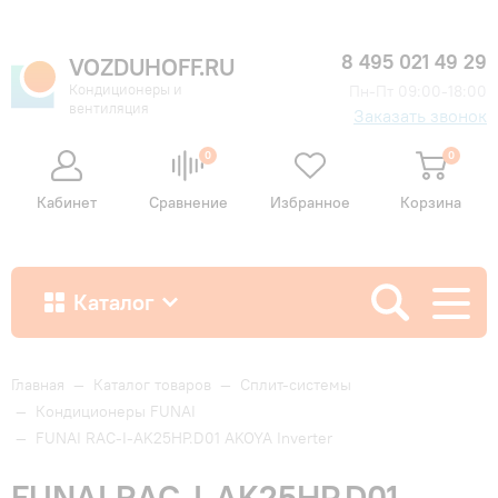
8 495 021 49 29
VOZDUHOFF.RU
Кондиционеры и
Пн-Пт 09:00-18:00
вентиляция
Заказать звонок
0
0
Кабинет
Сравнение
Избранное
Корзина
Каталог
Как купить
Главная
—
Каталог товаров
—
Сплит-системы
—
Кондиционеры FUNAI
—
FUNAI RAC-I-AK25HP.D01 AKOYA Inverter
Доставка и оплата
FUNAI RAC-I-AK25HP.D01