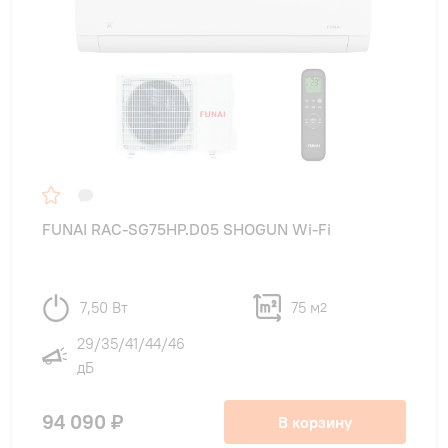
FUNAI RAC-SG75HP.D05 SHOGUN Wi-Fi
7,50 Вт
75 м
2
29/35/41/44/46
дБ
94 090 ₽
В корзину