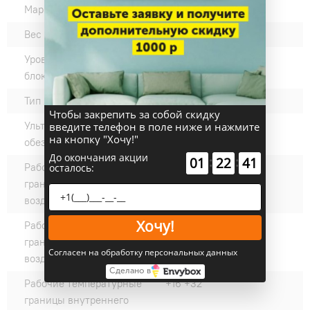
Марка компрессора:
GMCC
Вес внешнего блока, кг:
17.9
Уровень шума наружного
51
блока, дБ(А):
Тип компрессора:
Ротационный
Чтобы закрепить за собой скидку
Ультрафиолетовое
нет
введите телефон в поле ниже и нажмите
на кнопку "Хочу!"
обеззараживание:
До окончания акции
:
:
01
22
40
Рабочие температурные
-15 +50
осталось:
границы наружного
воздуха (охлаждение) °C:
Хочу!
Рабочие температурные
-15 +24
границы наружного
Согласен на обработку персональных данных
воздуха (нагрев) °C:
Сделано в
Рабочие температурные
+16 +32
границы внутреннего