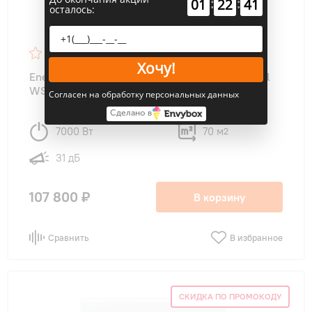
:
:
01
22
40
осталось:
4.6
44
Хочу!
Energolux SAS24B4-A/SAU24B4-A-WS30 Basel
WS
Согласен на обработку персональных данных
Сделано в
7000 Вт
70 м
2
31 дБ
107 800 ₽
В корзину
Сравнить
В избранное
СКИДКА ПО ПРОМОКОДУ