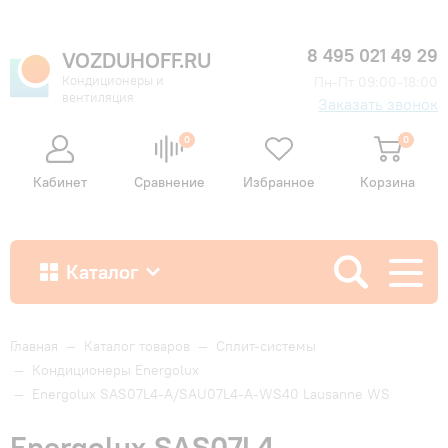
8 495 021 49 29
VOZDUHOFF.RU
Кондиционеры и
Пн-Пт 09:00-18:00
вентиляция
Заказать звонок
0
0
Кабинет
Сравнение
Избранное
Корзина
Каталог
Как купить
Главная
—
Каталог товаров
—
Сплит-системы
—
Кондиционеры Energolux
—
Energolux SAS07L4-A/SAU07L4-A-WS40 Lausanne WS
Доставка и оплата
Energolux SAS07L4-