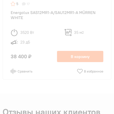
5
17
Energolux SAS12MR1-A/SAU12MR1-A MÜRREN
WHITE
3520 Вт
35 м
2
23 дБ
38 400 ₽
В корзину
Сравнить
В избранное
Отзывы наших клиентов