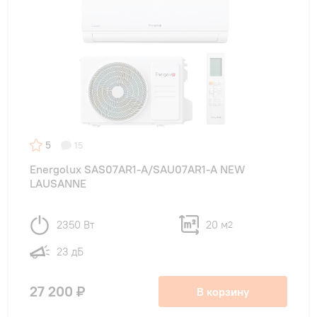
5
15
Energolux SAS07AR1-A/SAU07AR1-A NEW
LAUSANNE
2350 Вт
20 м
2
23 дБ
27 200 ₽
В корзину