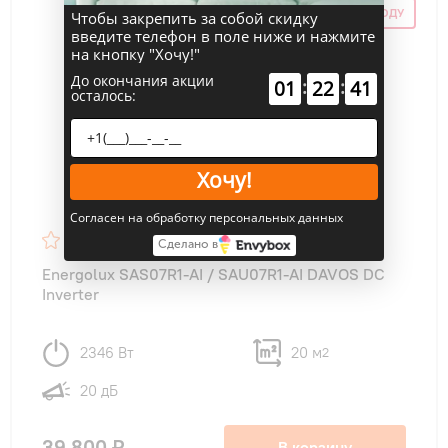
СКИДКА ПО ПРОМОКОДУ
Чтобы закрепить за собой скидку
введите телефон в поле ниже и нажмите
на кнопку "Хочу!"
До окончания акции
:
:
01
22
40
осталось:
Хочу!
Согласен на обработку персональных данных
Сделано в
Energolux SAS07R1-AI / SAU07R1-AI DAVOS DC
Inverter
2346 Вт
20 м
2
20 дБ
39 800 ₽
В корзину