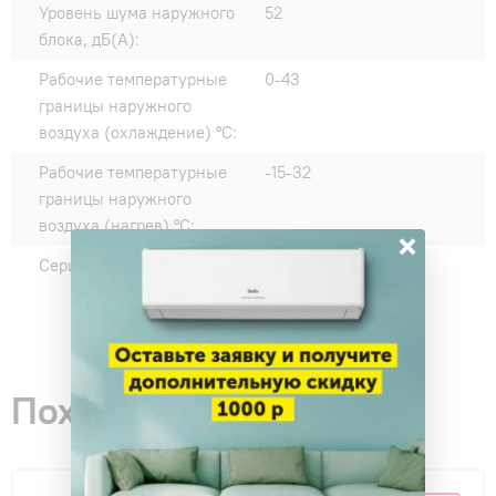
Уровень шума наружного
52
блока, дБ(А):
Рабочие температурные
0-43
границы наружного
воздуха (охлаждение) °C:
Рабочие температурные
-15-32
границы наружного
воздуха (нагрев) °C:
×
Серии:
NYON DC Inverter
Похожие товары