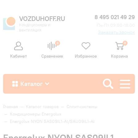
8 495 021 49 29
VOZDUHOFF.RU
Кондиционеры и
Пн-Пт 09:00-18:00
вентиляция
Заказать звонок
0
0
Кабинет
Сравнение
Избранное
Корзина
Каталог
Как купить
Главная
—
Каталог товаров
—
Сплит-системы
—
Кондиционеры Energolux
—
Energolux NYON SAS09IL1-AI/SAU09IL1-AI
Доставка и оплата
Energolux NYON SAS09IL1-