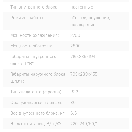
Тип внутреннего блока:
настенные
Режимы работы:
обогрев, осушение,
охлаждение
Мощность охлаждения:
2700
Мощность обогрева:
2800
Габариты внутреннего
716x285x194
блока Ш*В*Г:
Габариты наружного блока
703x233x455
Ш*В*Г:
Тип хладагента (фреона):
R32
Обслуживаемая площадь:
30
Вес внутреннего блока, кг:
6.5
Электропитание, В/Гц/Ф:
220-240/50/1