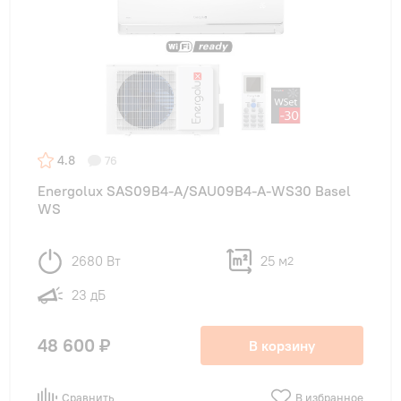
4.8
76
Energolux SAS09B4-A/SAU09B4-A-WS30 Basel
WS
2680 Вт
25 м
2
23 дБ
48 600 ₽
В корзину
Сравнить
В избранное