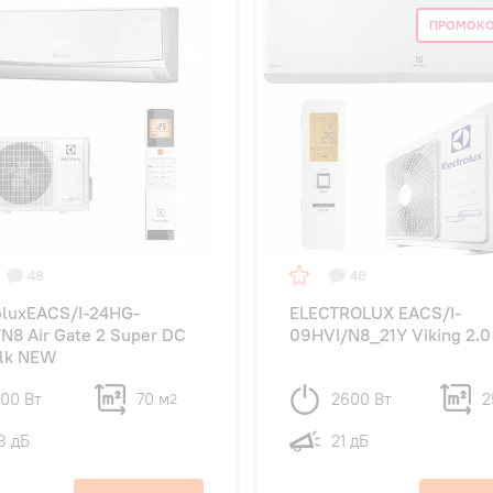
ПРОМОКО
48
48
oluxEACS/I-24HG-
ELECTROLUX EACS/I-
N8 Air Gate 2 Super DC
09HVI/N8_21Y Viking 2.0
ilk NEW
100 Вт
70 м
2600 Вт
2
2
3 дБ
21 дБ