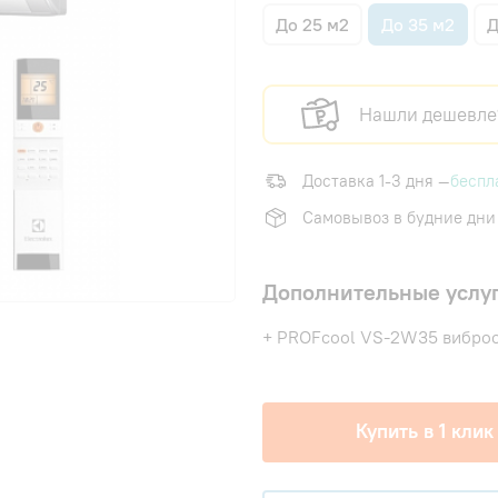
До 25 м2
До 35 м2
Д
Нашли дешевле
Доставка 1-3 дня —
беспл
Самовывоз в будние дни
Дополнительные услу
+ PROFcool VS-2W35 виброо
Купить в 1 клик