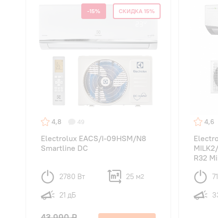
-15%
СКИДКА 15%
4,8
4,6
49
Electrolux EACS/I-09HSM/N8
Electr
Smartline DC
MILK2/
R32 M
2780 Вт
25 м
7
2
21 дБ
3
43 990 ₽