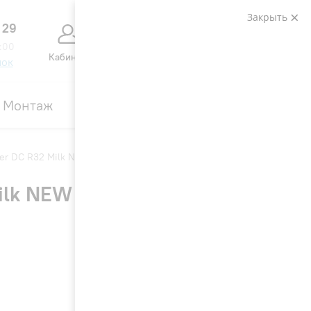
Закрыть
 29
0
0
:00
Кабинет
Сравнение
Избранное
Корзина
нок
Монтаж
Контакты
Акции
per DC R32 Milk NEW
Milk NEW
4,6
47