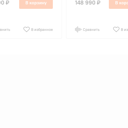
90 ₽
148 990 ₽
В корзину
В кор
внить
В избранное
Сравнить
В и