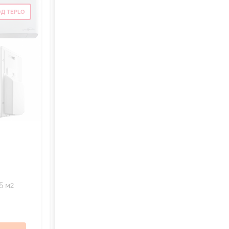
Д TEPLO
5
28
Electrolux EACS-24HF/N3_21Y
FUSION ULTRA
5 м
6200 Вт
75 м
2
2
32 дБ