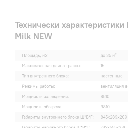
Технически характеристики 
Milk NEW
Площадь, м2:
до 35 м²
Максимальная длина трассы:
15
Тип внутреннего блока:
настенные
Режимы работы:
вентиляция в
Мощность охлаждения:
3510
Мощность обогрева:
3810
Габариты внутреннего блока Ш*В*Г:
845х289х209
Габариты наружного блока Ш*В*Г:
732х555х330