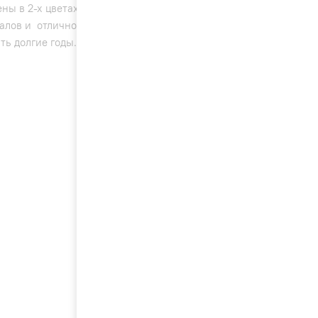
ы в 2-х цветах в черном и молочном цвете.Устройства
риалов и отличной системой фильтрации.Данная
ть долгие годы.