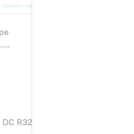
Вызвать замерщика
ре
енные
r DC R32 Milk NEW