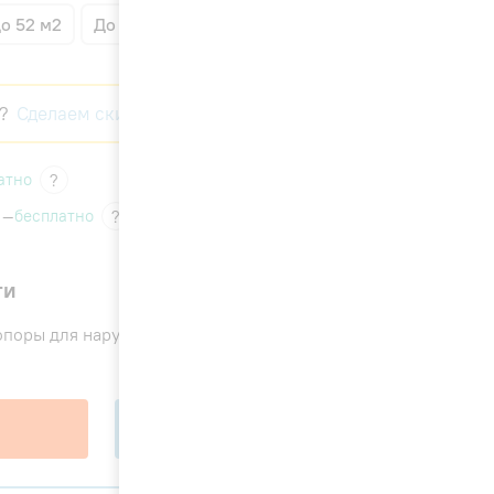
о 52 м2
До 70 м2
?
Сделаем скидку!
атно
?
 —
бесплатно
?
ги
2 000 ₽
поры для наружного блока
В корзину