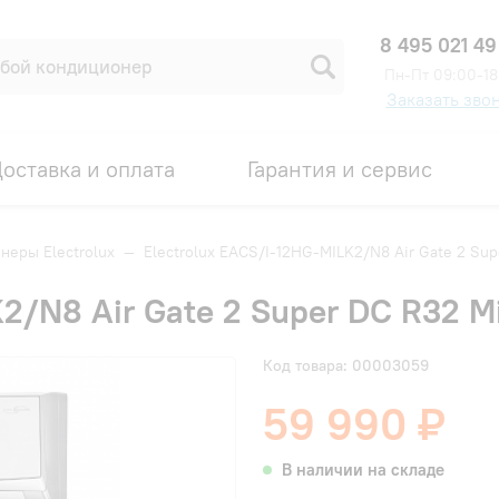
8 495 021 49
Пн-Пт 09:00-18
Заказать зво
оставка и оплата
Гарантия и сервис
неры Electrolux
—
Electrolux EACS/I-12HG-MILK2/N8 Air Gate 2 Su
K2/N8 Air Gate 2 Super DC R32 
Код товара: 00003059
59 990 ₽
В наличии на складе