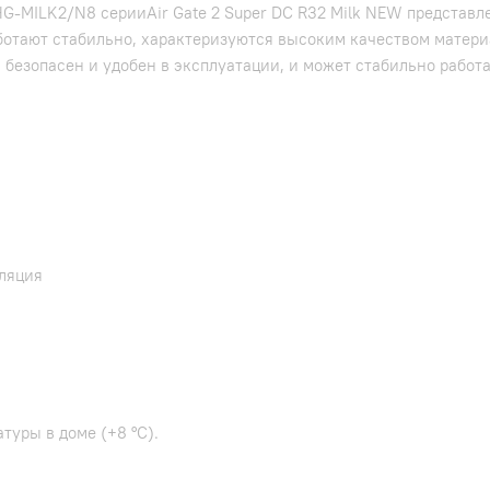
-MILK2/N8 серииAir Gate 2 Super DC R32 Milk NEW представлен
 работают стабильно, характеризуются высоким качеством мате
 безопасен и удобен в эксплуатации, и может стабильно работа
ляция
уры в доме (+8 °C).