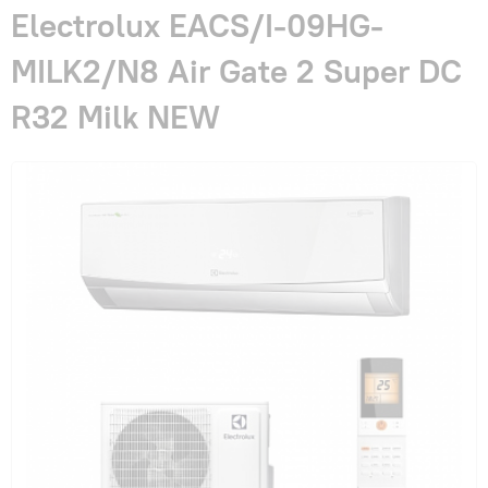
Гарантия и сервис
Electrolux EACS/I-09HG-
MILK2/N8 Air Gate 2 Super DC
Монтаж
R32 Milk NEW
Контакты
Акции