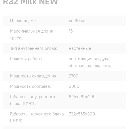
R32 Milk NEW
Площадь, м2:
до 30 м²
Максимальная длина
15
трассы:
Тип внутреннего блока:
настенные
Режимы работы:
вентиляция воздуха,
обогрев, охлаждение
Мощность охлаждения:
2700
Мощность обогрева:
3000
Габариты внутреннего
845х289х209
блока Ш*В*Г:
Габариты наружного блока
732х555х330
Ш*В*Г: