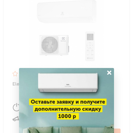
×
4.7
48
Electrolux EACS-07HF2/N3 Fusion 2.0 NEW
2250 Вт
22 м
2
25 дБ