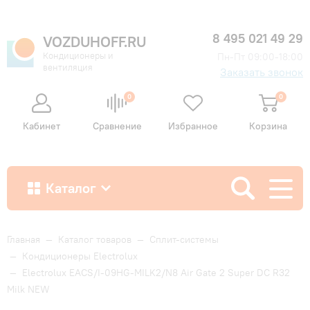
8 495 021 49 29
VOZDUHOFF.RU
Кондиционеры и
Пн-Пт 09:00-18:00
вентиляция
Заказать звонок
0
0
Кабинет
Сравнение
Избранное
Корзина
Каталог
Как купить
Главная
—
Каталог товаров
—
Сплит-системы
—
Кондиционеры Electrolux
—
Electrolux EACS/I-09HG-MILK2/N8 Air Gate 2 Super DC R32
Доставка и оплата
Milk NEW