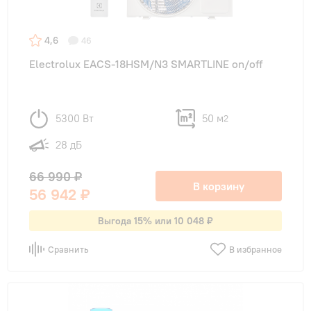
4,6
46
Electrolux EACS-18HSM/N3 SMARTLINE on/off
5300 Вт
50 м
2
28 дБ
66 990 ₽
В корзину
56 942 ₽
Выгода 15% или 10 048 ₽
Сравнить
В избранное