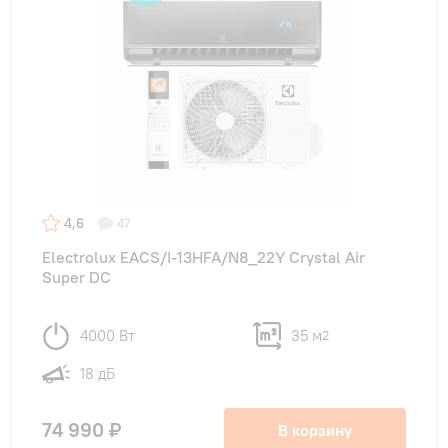
4,6
47
Electrolux EACS/I-13HFA/N8_22Y Crystal Air
Super DC
4000 Вт
35 м
2
18 дБ
74 990 ₽
В корзину