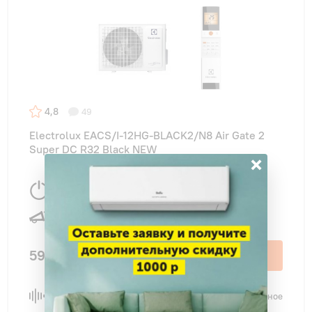
4,8
49
Electrolux EACS/I-12HG-BLACK2/N8 Air Gate 2
Super DC R32 Black NEW
×
3510 Вт
35 м
2
25 дБ
59 990 ₽
В корзину
Сравнить
В избранное