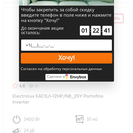
Чтобы закрепить за собой скидку
введите телефон в поле ниже и нажмите
НОВИНКА
-15%
ЭКОНОМИЯ ДО 15%
на кнопку "Хочу!"
До окончания акции
:
:
01
22
40
осталось:
Хочу!
Согласен на обработку персональных данных
Сделано в
4,8
47
Electrolux EACS/I-12HP/N8_25Y Portofino
Inverter
3400 Вт
35 м
2
24 дБ