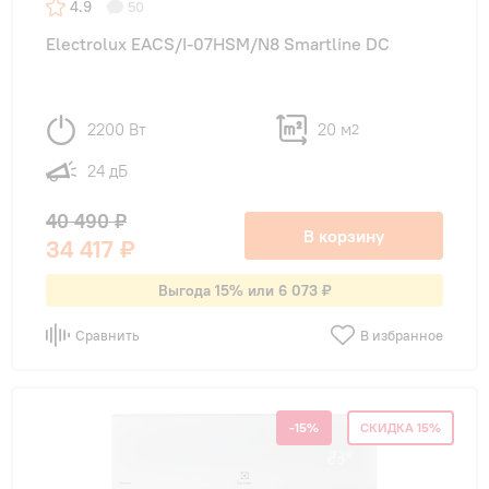
4.9
50
Electrolux EACS/I-07HSM/N8 Smartline DC
2200 Вт
20 м
2
24 дБ
40 490 ₽
В корзину
34 417 ₽
Выгода 15% или 6 073 ₽
Сравнить
В избранное
-15%
СКИДКА 15%