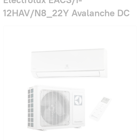
Гарантия и сервис
12HAV/N8_22Y Avalanche DC
Монтаж
Контакты
Акции