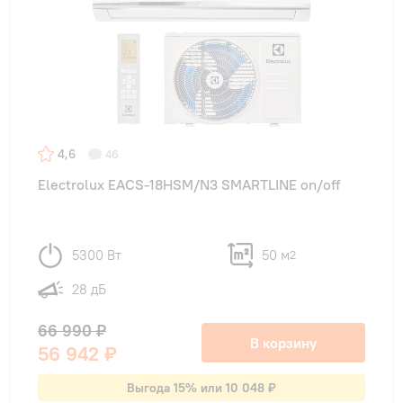
4,6
46
Electrolux EACS-18HSM/N3 SMARTLINE on/off
5300 Вт
50 м
2
28 дБ
66 990 ₽
В корзину
56 942 ₽
Выгода 15% или 10 048 ₽