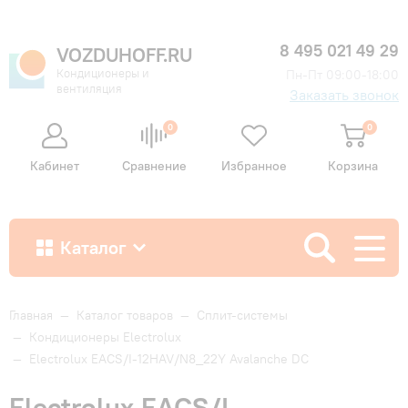
8 495 021 49 29
VOZDUHOFF.RU
Кондиционеры и
Пн-Пт 09:00-18:00
вентиляция
Заказать звонок
0
0
Кабинет
Сравнение
Избранное
Корзина
Каталог
Как купить
Главная
—
Каталог товаров
—
Сплит-системы
—
Кондиционеры Electrolux
—
Electrolux EACS/I-12HAV/N8_22Y Avalanche DC
Доставка и оплата
Electrolux EACS/I-